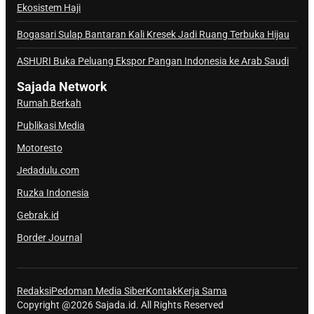
Ekosistem Haji
l
S
Bogasari Sulap Bantaran Kali Kresek Jadi Ruang Terbuka Hijau
a
j
ASHURI Buka Peluang Ekspor Pangan Indonesia ke Arab Saudi
a
Sajada Network
d
Rumah Berkah
a
Publikasi Media
Motoresto
Jedadulu.com
Ruzka Indonesia
Gebrak.id
Border Journal
Redaksi
Pedoman Media Siber
Kontak
Kerja Sama
Copyright @2026 Sajada.id. All Rights Reserved