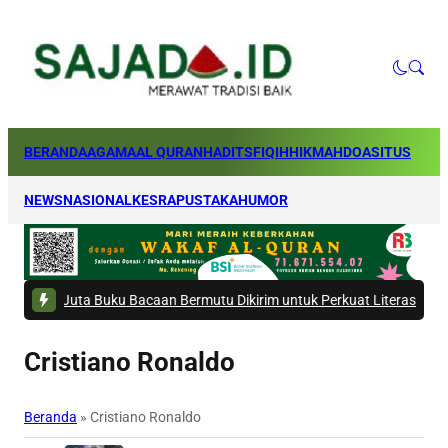
BERANDA
AGAMA
AL QURAN
HADITS
FIQIH
HIKMAH
DOA
SITUS
NEWS
NASIONAL
KESRA
PUSTAKA
HUMOR
 Juta Buku Bacaan Bermutu Dikirim untuk Perkuat Literasi Anak Indonesia
Cristiano Ronaldo
Beranda
»
Cristiano Ronaldo