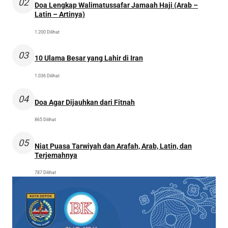
02
Doa Lengkap Walimatussafar Jamaah Haji (Arab –
Latin – Artinya)
1.200 Dilihat
03
10 Ulama Besar yang Lahir di Iran
1.036 Dilihat
04
Doa Agar Dijauhkan dari Fitnah
865 Dilihat
05
Niat Puasa Tarwiyah dan Arafah, Arab, Latin, dan
Terjemahnya
787 Dilihat