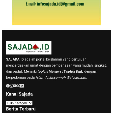
SAJADA.ID
adalah portal keislaman yang bertujuan
mencerdaskan umat dengan pembahasan yang mudah, singkat,
dan padat. Memiliki
tagline
Merawat Tradisi Baik
, dengan
berpedoman pada
Islam Ahlussunnah Wal Jamaah.
Kanal Sajada
K
a
Berita Terbaru
n