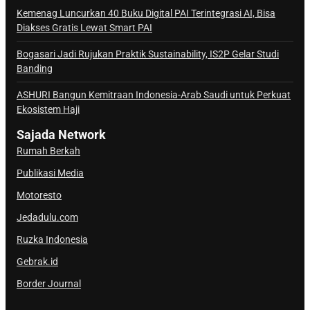
a
Kemenag Luncurkan 40 Buku Digital PAI Terintegrasi AI, Bisa
Diakses Gratis Lewat Smart PAI
l
S
Bogasari Jadi Rujukan Praktik Sustainability, IS2P Gelar Studi
a
Banding
j
ASHURI Bangun Kemitraan Indonesia-Arab Saudi untuk Perkuat
a
Ekosistem Haji
d
a
Sajada Network
Rumah Berkah
Publikasi Media
Motoresto
Jedadulu.com
Ruzka Indonesia
Gebrak.id
Border Journal