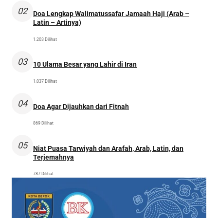
02
Doa Lengkap Walimatussafar Jamaah Haji (Arab –
Latin – Artinya)
1.203 Dilihat
03
10 Ulama Besar yang Lahir di Iran
1.037 Dilihat
04
Doa Agar Dijauhkan dari Fitnah
869 Dilihat
05
Niat Puasa Tarwiyah dan Arafah, Arab, Latin, dan
Terjemahnya
787 Dilihat