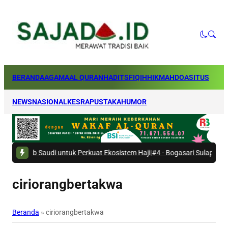
BERANDA
AGAMA
AL QURAN
HADITS
FIQIH
HIKMAH
DOA
SITUS
NEWS
NASIONAL
KESRA
PUSTAKA
HUMOR
Saudi untuk Perkuat Ekosistem Haji
|
#4 -
Bogasari Sulap Bantaran Kali 
ciriorangbertakwa
Beranda
»
ciriorangbertakwa