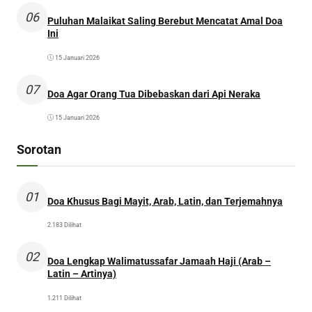
06
Puluhan Malaikat Saling Berebut Mencatat Amal Doa
Ini
15 Januari 2026
07
Doa Agar Orang Tua Dibebaskan dari Api Neraka
15 Januari 2026
Sorotan
01
Doa Khusus Bagi Mayit, Arab, Latin, dan Terjemahnya
2.183 Dilihat
02
Doa Lengkap Walimatussafar Jamaah Haji (Arab –
Latin – Artinya)
1.211 Dilihat