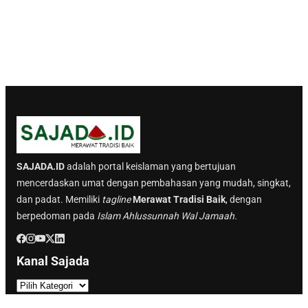
SAJADA.ID
adalah portal keislaman yang bertujuan
mencerdaskan umat dengan pembahasan yang mudah, singkat,
dan padat. Memiliki
tagline
Merawat Tradisi Baik
, dengan
berpedoman pada
Islam Ahlussunnah Wal Jamaah.
Kanal Sajada
K
a
Berita Terbaru