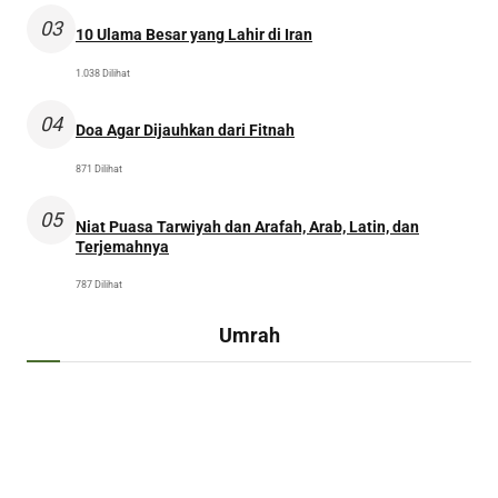
03
10 Ulama Besar yang Lahir di Iran
1.038 Dilihat
04
Doa Agar Dijauhkan dari Fitnah
871 Dilihat
05
Niat Puasa Tarwiyah dan Arafah, Arab, Latin, dan
Terjemahnya
787 Dilihat
Umrah