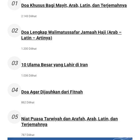
01
Doa Khusus Bagi Mayit, Arab, Latin, dan Terjemahnya
2.143 Dilihat
02
Doa Lengkap Walimatussafar Jamaah Haji (Arab –
Latin – Artinya)
1.200 Dilihat
03
10 Ulama Besar yang Lahir di Iran
1.036 Dilihat
04
Doa Agar Dijauhkan dari Fitnah
862 Dilihat
05
Niat Puasa Tarwiyah dan Arafah, Arab, Latin, dan
Terjemahnya
787 Dilihat