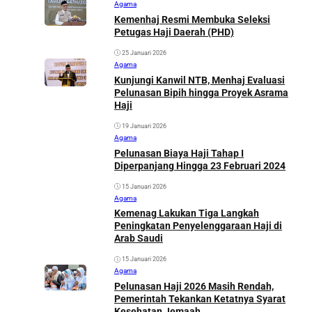
Agama
Kemenhaj Resmi Membuka Seleksi
Petugas Haji Daerah (PHD)
25 Januari 2026
Agama
Kunjungi Kanwil NTB, Menhaj Evaluasi
Pelunasan Bipih hingga Proyek Asrama
Haji
19 Januari 2026
Agama
Pelunasan Biaya Haji Tahap I
Diperpanjang Hingga 23 Februari 2024
15 Januari 2026
Agama
Kemenag Lakukan Tiga Langkah
Peningkatan Penyelenggaraan Haji di
Arab Saudi
15 Januari 2026
Agama
Pelunasan Haji 2026 Masih Rendah,
Pemerintah Tekankan Ketatnya Syarat
Kesehatan Jemaah