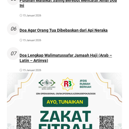
Puluhan Malaikat Saling Berebut Mencatat Amal Doa
Ini
15 Januari 2026
06
Doa Agar Orang Tua Dibebaskan dari Api Neraka
15 Januari 2026
07
Doa Lengkap Walimatussafar Jamaah Haji (Arab –
Latin – Artinya)
15 Januari 2026