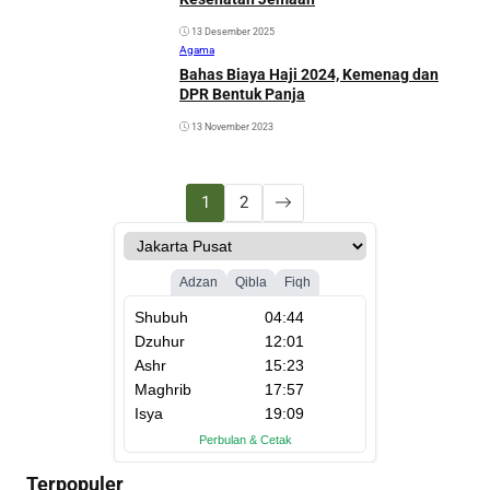
13 Desember 2025
Agama
Bahas Biaya Haji 2024, Kemenag dan
DPR Bentuk Panja
13 November 2023
1
2
Terpopuler