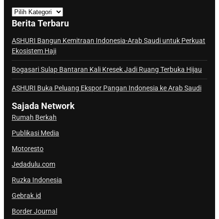
K
a
Berita Terbaru
n
a
ASHURI Bangun Kemitraan Indonesia-Arab Saudi untuk Perkuat
Ekosistem Haji
l
S
Bogasari Sulap Bantaran Kali Kresek Jadi Ruang Terbuka Hijau
a
j
ASHURI Buka Peluang Ekspor Pangan Indonesia ke Arab Saudi
a
Sajada Network
d
Rumah Berkah
a
Publikasi Media
Motoresto
Jedadulu.com
Ruzka Indonesia
Gebrak.id
Border Journal