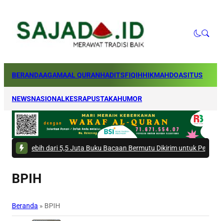
BERANDA
AGAMA
AL QURAN
HADITS
FIQIH
HIKMAH
DOA
SITUS
NEWS
NASIONAL
KESRA
PUSTAKA
HUMOR
bih dari 5,5 Juta Buku Bacaan Bermutu Dikirim untuk Perkuat Literasi A
BPIH
Beranda
»
BPIH