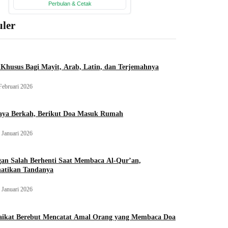
ler
Khusus Bagi Mayit, Arab, Latin, dan Terjemahnya
Februari 2026
aya Berkah, Berikut Doa Masuk Rumah
 Januari 2026
an Salah Berhenti Saat Membaca Al-Qur’an,
hatikan Tandanya
 Januari 2026
aikat Berebut Mencatat Amal Orang yang Membaca Doa