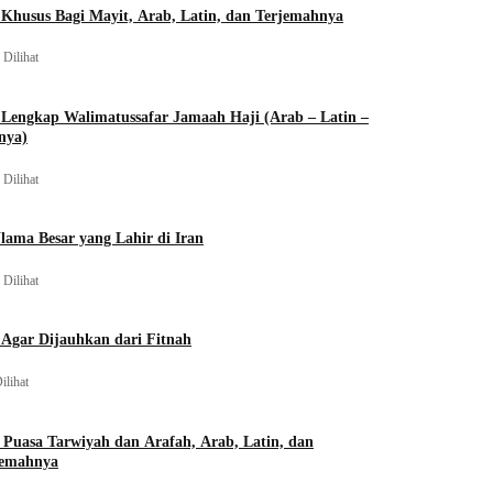
Khusus Bagi Mayit, Arab, Latin, dan Terjemahnya
 Dilihat
Lengkap Walimatussafar Jamaah Haji (Arab – Latin –
nya)
 Dilihat
lama Besar yang Lahir di Iran
 Dilihat
Agar Dijauhkan dari Fitnah
ilihat
 Puasa Tarwiyah dan Arafah, Arab, Latin, dan
jemahnya