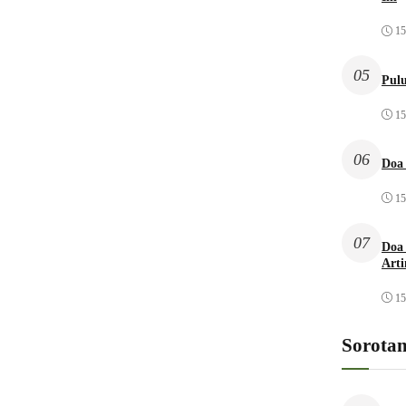
15
05
Pulu
15
06
Doa
15
07
Doa 
Arti
15
Sorota