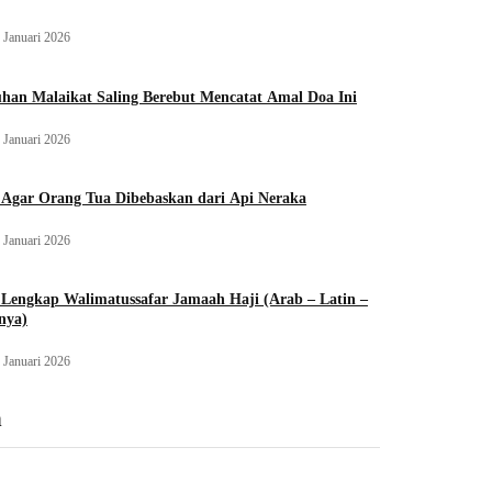
 Januari 2026
han Malaikat Saling Berebut Mencatat Amal Doa Ini
 Januari 2026
 Agar Orang Tua Dibebaskan dari Api Neraka
 Januari 2026
Lengkap Walimatussafar Jamaah Haji (Arab – Latin –
nya)
 Januari 2026
n