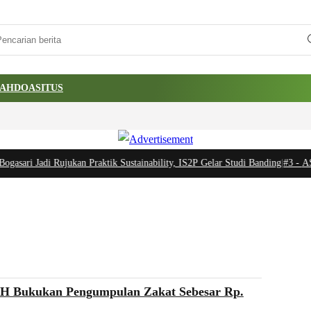
AH
DOA
SITUS
gasari Jadi Rujukan Praktik Sustainability, IS2P Gelar Studi Banding
|
#3 -
ASHU
H Bukukan Pengumpulan Zakat Sebesar Rp.