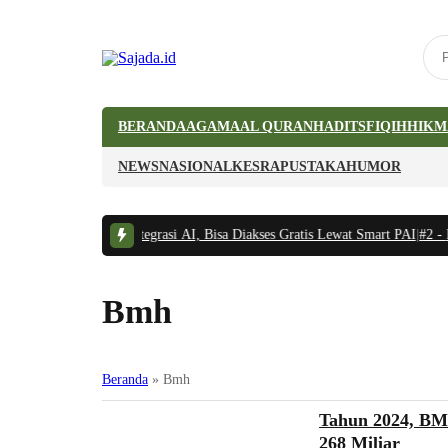
BERANDA
AGAMA
AL QURAN
HADITS
FIQIH
HIKM
NEWS
NASIONAL
KESRA
PUSTAKA
HUMOR
u Digital PAI Terintegrasi AI, Bisa Diakses Gratis Lewat Smart PAI
|
#2 -
Bo
Bmh
Beranda
»
Bmh
Fiqih
Tahun 2024, BM
268 Miliar