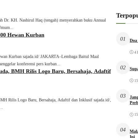
Terpopu
ah Dr. KH. Nashirul Haq (tengah) menyerahkan buku Annual
Umum...
500 Hewan Kurban
01
Doa 
4 
wan Kurban sajada.id/ JAKARTA–Lembaga Baitul Maal
nggelar konferensi pers kurban...
02
Sup
da, BMH Rilis Logo Baru, Bersahaja, Adaftif
15
03
Jang
H Rilis Logo Baru, Bersahaja, Adaftif dan Inklusif sajada.id/,
Per
..
15
04
Mal
Ini