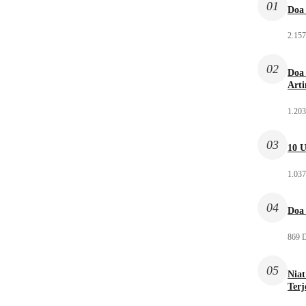
01
Doa 
2.157
02
Doa 
Arti
1.203
03
10 U
1.037
04
Doa 
869 D
05
Niat
Ter