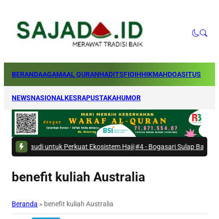
BERANDA
AGAMA
AL QURAN
HADITS
FIQIH
HIKMAH
DOA
SITUS
NEWS
NASIONAL
KESRA
PUSTAKA
HUMOR
di untuk Perkuat Ekosistem Haji
|
#4 -
Bogasari Sulap Bantaran Kali Kres
benefit kuliah Australia
Beranda
»
benefit kuliah Australia