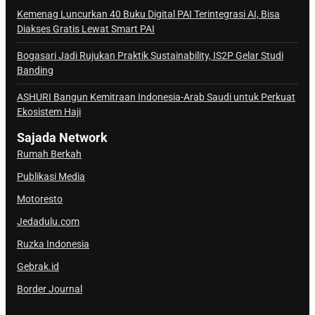
a
Kemenag Luncurkan 40 Buku Digital PAI Terintegrasi AI, Bisa
Diakses Gratis Lewat Smart PAI
l
S
Bogasari Jadi Rujukan Praktik Sustainability, IS2P Gelar Studi
a
Banding
j
ASHURI Bangun Kemitraan Indonesia-Arab Saudi untuk Perkuat
a
Ekosistem Haji
d
a
Sajada Network
Rumah Berkah
Publikasi Media
Motoresto
Jedadulu.com
Ruzka Indonesia
Gebrak.id
Border Journal