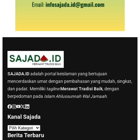
SAJADA.ID
adalah portal keislaman yang bertujuan
mencerdaskan umat dengan pembahasan yang mudah, singkat,
dan padat. Memiliki
tagline
Merawat Tradisi Baik
, dengan
berpedoman pada
Islam Ahlussunnah Wal Jamaah.
Kanal Sajada
K
a
Berita Terbaru
n