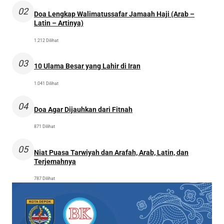
02
Doa Lengkap Walimatussafar Jamaah Haji (Arab –
Latin – Artinya)
1.212 Dilihat
03
10 Ulama Besar yang Lahir di Iran
1.041 Dilihat
04
Doa Agar Dijauhkan dari Fitnah
871 Dilihat
05
Niat Puasa Tarwiyah dan Arafah, Arab, Latin, dan
Terjemahnya
787 Dilihat