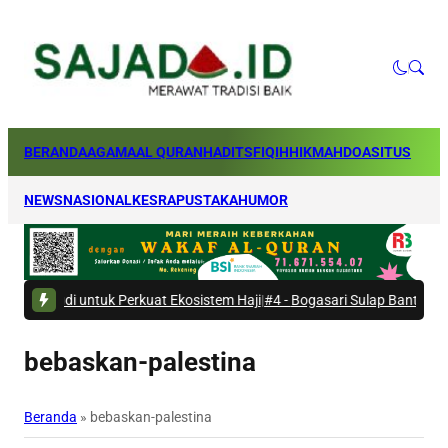
BERANDA
AGAMA
AL QURAN
HADITS
FIQIH
HIKMAH
DOA
SITUS
NEWS
NASIONAL
KESRA
PUSTAKA
HUMOR
 untuk Perkuat Ekosistem Haji
|
#4 -
Bogasari Sulap Bantaran Kali Krese
bebaskan-palestina
Beranda
»
bebaskan-palestina