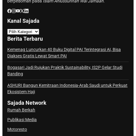
berpedoman pada
Islam Ahlussunnah Wal Jamaah.
Kanal Sajada
K
a
Berita Terbaru
n
a
Kemenag Luncurkan 40 Buku Digital PAI Terintegrasi AI, Bisa
Diakses Gratis Lewat Smart PAI
l
S
Bogasari Jadi Rujukan Praktik Sustainability, IS2P Gelar Studi
a
Banding
j
ASHURI Bangun Kemitraan Indonesia-Arab Saudi untuk Perkuat
a
Ekosistem Haji
d
a
Sajada Network
Rumah Berkah
Publikasi Media
Motoresto