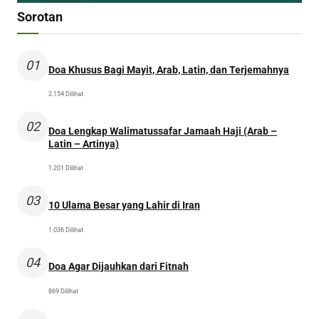
Sorotan
01
Doa Khusus Bagi Mayit, Arab, Latin, dan Terjemahnya
2.154 Dilihat
02
Doa Lengkap Walimatussafar Jamaah Haji (Arab –
Latin – Artinya)
1.201 Dilihat
03
10 Ulama Besar yang Lahir di Iran
1.036 Dilihat
04
Doa Agar Dijauhkan dari Fitnah
869 Dilihat