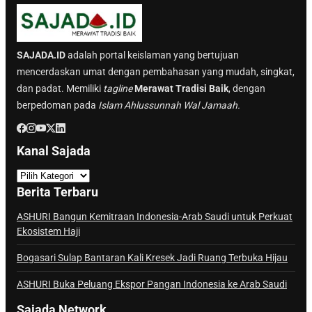
SAJADA.ID
adalah portal keislaman yang bertujuan
mencerdaskan umat dengan pembahasan yang mudah, singkat,
dan padat. Memiliki
tagline
Merawat Tradisi Baik
, dengan
berpedoman pada
Islam Ahlussunnah Wal Jamaah.
Kanal Sajada
K
a
Berita Terbaru
n
a
ASHURI Bangun Kemitraan Indonesia-Arab Saudi untuk Perkuat
Ekosistem Haji
l
S
Bogasari Sulap Bantaran Kali Kresek Jadi Ruang Terbuka Hijau
a
j
ASHURI Buka Peluang Ekspor Pangan Indonesia ke Arab Saudi
a
Sajada Network