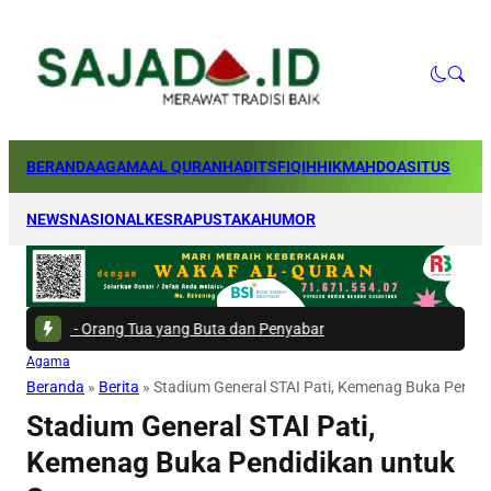
BERANDA
AGAMA
AL QURAN
HADITS
FIQIH
HIKMAH
DOA
SITUS
NEWS
NASIONAL
KESRA
PUSTAKA
HUMOR
g Tua yang Buta dan Penyabar
Agama
Beranda
»
Berita
»
Stadium General STAI Pati, Kemenag Buka Pendi
Stadium General STAI Pati,
Kemenag Buka Pendidikan untuk