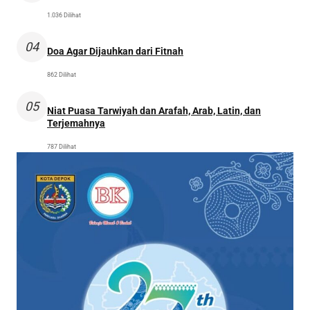
1.036 Dilihat
04
Doa Agar Dijauhkan dari Fitnah
862 Dilihat
05
Niat Puasa Tarwiyah dan Arafah, Arab, Latin, dan
Terjemahnya
787 Dilihat