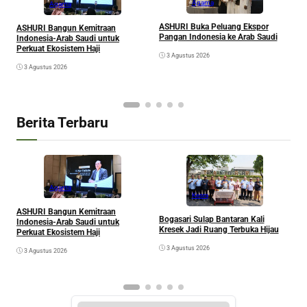
Agama
Agama
ASHURI Buka Peluang Ekspor
ASHURI Bangun Kemitraan
M
Pangan Indonesia ke Arab Saudi
Indonesia-Arab Saudi untuk
S
Perkuat Ekosistem Haji
3 Agustus 2026
K
G
3 Agustus 2026
Berita Terbaru
Agama
Kesra
A
ASHURI Bangun Kemitraan
Bogasari Sulap Bantaran Kali
P
Indonesia-Arab Saudi untuk
Kresek Jadi Ruang Terbuka Hijau
Perkuat Ekosistem Haji
3 Agustus 2026
3 Agustus 2026