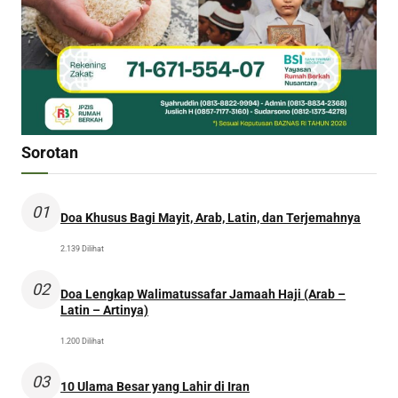
Sorotan
01
Doa Khusus Bagi Mayit, Arab, Latin, dan Terjemahnya
2.139 Dilihat
02
Doa Lengkap Walimatussafar Jamaah Haji (Arab –
Latin – Artinya)
1.200 Dilihat
03
10 Ulama Besar yang Lahir di Iran