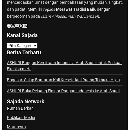
mencerdaskan umat dengan pembahasan yang mudah, singkat,
dan padat. Memiliki
tagline
Merawat Tradisi Baik
, dengan
berpedoman pada
Islam Ahlussunnah Wal Jamaah.
Kanal Sajada
K
a
Berita Terbaru
n
a
ASHURI Bangun Kemitraan Indonesia-Arab Saudi untuk Perkuat
Ekosistem Haji
l
S
Bogasari Sulap Bantaran Kali Kresek Jadi Ruang Terbuka Hijau
a
j
ASHURI Buka Peluang Ekspor Pangan Indonesia ke Arab Saudi
a
Sajada Network
d
Rumah Berkah
a
Publikasi Media
Motoresto