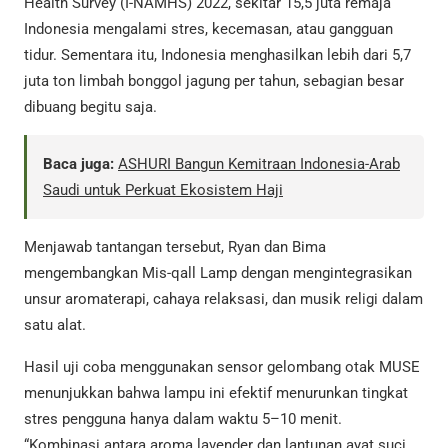
Health Survey (I-NAMHS) 2022, sekitar 15,5 juta remaja
Indonesia mengalami stres, kecemasan, atau gangguan
tidur. Sementara itu, Indonesia menghasilkan lebih dari 5,7
juta ton limbah bonggol jagung per tahun, sebagian besar
dibuang begitu saja.
Baca juga:
ASHURI Bangun Kemitraan Indonesia-Arab
Saudi untuk Perkuat Ekosistem Haji
Menjawab tantangan tersebut, Ryan dan Bima
mengembangkan Mis-qall Lamp dengan mengintegrasikan
unsur aromaterapi, cahaya relaksasi, dan musik religi dalam
satu alat.
Hasil uji coba menggunakan sensor gelombang otak MUSE
menunjukkan bahwa lampu ini efektif menurunkan tingkat
stres pengguna hanya dalam waktu 5–10 menit.
“Kombinasi antara aroma lavender dan lantunan ayat suci