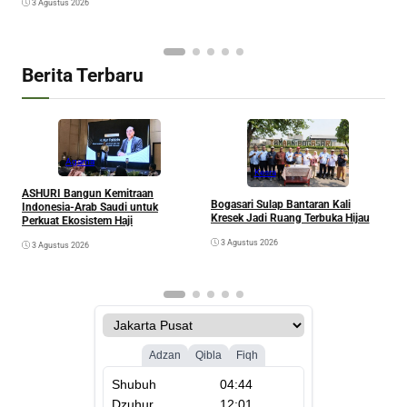
G
3 Agustus 2026
Berita Terbaru
Agama
Kesra
A
ASHURI Bangun Kemitraan
Bogasari Sulap Bantaran Kali
P
Indonesia-Arab Saudi untuk
Kresek Jadi Ruang Terbuka Hijau
Perkuat Ekosistem Haji
3 Agustus 2026
3 Agustus 2026