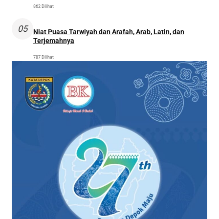
862 Dilihat
05
Niat Puasa Tarwiyah dan Arafah, Arab, Latin, dan
Terjemahnya
787 Dilihat