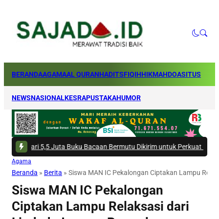
BERANDA
AGAMA
AL QURAN
HADITS
FIQIH
HIKMAH
DOA
SITUS
NEWS
NASIONAL
KESRA
PUSTAKA
HUMOR
,5 Juta Buku Bacaan Bermutu Dikirim untuk Perkuat Literasi Anak Indone
Agama
Beranda
»
Berita
»
Siswa MAN IC Pekalongan Ciptakan Lampu Relaksas
Siswa MAN IC Pekalongan
Ciptakan Lampu Relaksasi dari