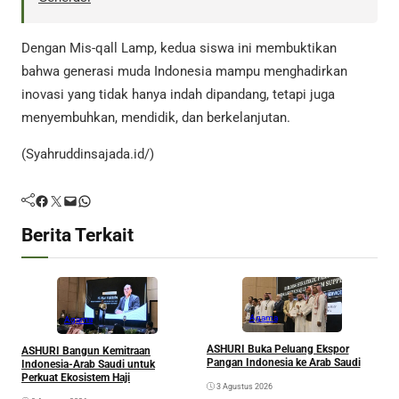
Dengan Mis-qall Lamp, kedua siswa ini membuktikan
bahwa generasi muda Indonesia mampu menghadirkan
inovasi yang tidak hanya indah dipandang, tetapi juga
menyembuhkan, mendidik, dan berkelanjutan.
(Syahruddinsajada.id/)
Facebook
Twitter
Mail
WhatsApp
Berita Terkait
Agama
Agama
ASHURI Buka Peluang Ekspor
ASHURI Bangun Kemitraan
M
Pangan Indonesia ke Arab Saudi
Indonesia-Arab Saudi untuk
S
Perkuat Ekosistem Haji
3 Agustus 2026
K