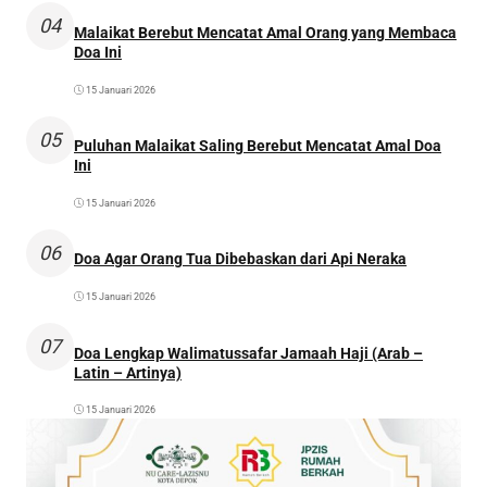
04
Malaikat Berebut Mencatat Amal Orang yang Membaca
Doa Ini
15 Januari 2026
05
Puluhan Malaikat Saling Berebut Mencatat Amal Doa
Ini
15 Januari 2026
06
Doa Agar Orang Tua Dibebaskan dari Api Neraka
15 Januari 2026
07
Doa Lengkap Walimatussafar Jamaah Haji (Arab –
Latin – Artinya)
15 Januari 2026