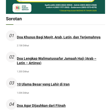
Sorotan
01
Doa Khusus Bagi Mayit, Arab, Latin, dan Terjemahnya
2.138 Dilihat
02
Doa Lengkap Walimatussafar Jamaah Haji (Arab –
Latin – Artinya)
1.200 Dilihat
03
10 Ulama Besar yang Lahir di Iran
1.036 Dilihat
04
Doa Agar Dijauhkan dari Fitnah