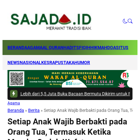
BERANDA
AGAMA
AL QURAN
HADITS
FIQIH
HIKMAH
DOA
SITUS
NEWS
NASIONAL
KESRA
PUSTAKA
HUMOR
 -
Lebih dari 5,5 Juta Buku Bacaan Bermutu Dikirim untuk Perkuat Litera
Agama
Beranda
»
Berita
»
Setiap Anak Wajib Berbakti pada Orang Tua, Ter
Setiap Anak Wajib Berbakti pada
Orang Tua, Termasuk Ketika