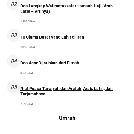
02
Doa Lengkap Walimatussafar Jamaah Haji (Arab –
Latin – Artinya)
1.200 Dilihat
03
10 Ulama Besar yang Lahir di Iran
1.036 Dilihat
04
Doa Agar Dijauhkan dari Fitnah
866 Dilihat
05
Niat Puasa Tarwiyah dan Arafah, Arab, Latin, dan
Terjemahnya
787 Dilihat
Umrah