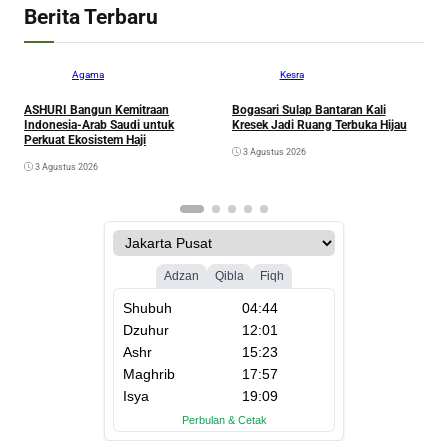
Berita Terbaru
Agama
Kesra
ASHURI Bangun Kemitraan
Bogasari Sulap Bantaran Kali
A
Indonesia-Arab Saudi untuk
Kresek Jadi Ruang Terbuka Hijau
P
Perkuat Ekosistem Haji
3 Agustus 2026
3 Agustus 2026