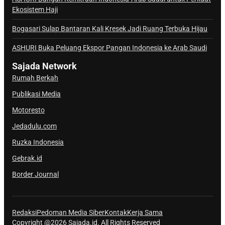
Ekosistem Haji
l
S
Bogasari Sulap Bantaran Kali Kresek Jadi Ruang Terbuka Hijau
a
j
ASHURI Buka Peluang Ekspor Pangan Indonesia ke Arab Saudi
a
Sajada Network
d
Rumah Berkah
a
Publikasi Media
Motoresto
Jedadulu.com
Ruzka Indonesia
Gebrak.id
Border Journal
Redaksi
Pedoman Media Siber
Kontak
Kerja Sama
Copyright @2026 Sajada.id. All Rights Reserved