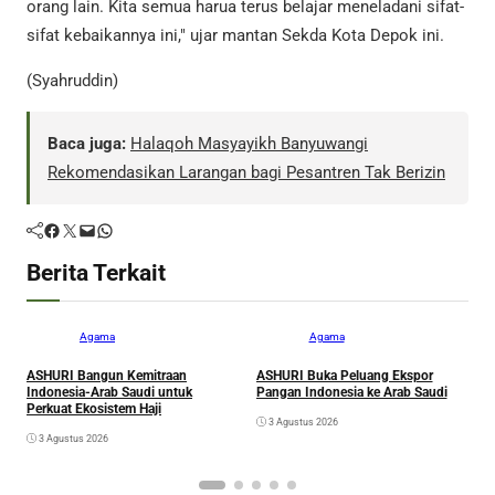
orang lain. Kita semua harua terus belajar meneladani sifat-
sifat kebaikannya ini," ujar mantan Sekda Kota Depok ini.
(Syahruddin)
Baca juga:
Halaqoh Masyayikh Banyuwangi
Rekomendasikan Larangan bagi Pesantren Tak Berizin
Facebook
Twitter
Mail
WhatsApp
Berita Terkait
Agama
Agama
ASHURI Bangun Kemitraan
ASHURI Buka Peluang Ekspor
M
Indonesia-Arab Saudi untuk
Pangan Indonesia ke Arab Saudi
S
Perkuat Ekosistem Haji
K
3 Agustus 2026
G
3 Agustus 2026