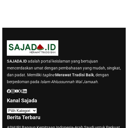
SAJADA.ID
adalah portal keislaman yang bertujuan
mencerdaskan umat dengan pembahasan yang mudah, singkat,
dan padat. Memiliki
tagline
Merawat Tradisi Baik
, dengan
berpedoman pada
Islam Ahlussunnah Wal Jamaah.
Kanal Sajada
K
a
Berita Terbaru
n
a
ASHURI Bangun Kemitraan Indonesia-Arab Saudi untuk Perkuat