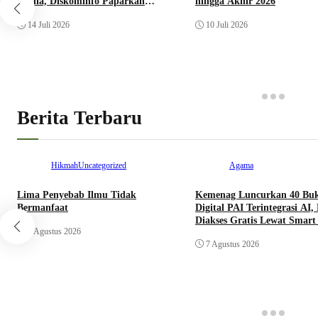
Media, Diskominfo Paparkan
hingga Akhir 2026
Realisasi Anggaran
14 Juli 2026
10 Juli 2026
Berita Terbaru
Hikmah
Uncategorized
Agama
Lima Penyebab Ilmu Tidak
Kemenag Luncurkan 40 Bu
Bermanfaat
Digital PAI Terintegrasi AI, 
Diakses Gratis Lewat Smart
8 Agustus 2026
7 Agustus 2026