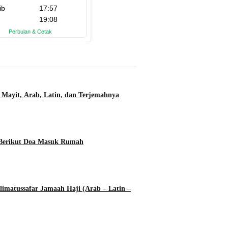
 Mayit, Arab, Latin, dan Terjemahnya
 Berikut Doa Masuk Rumah
imatussafar Jamaah Haji (Arab – Latin –