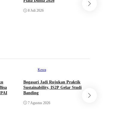
Piala Dunia 2026
Lebih Kecil dari D
8 Juli 2026
Ukir Sejarah di Pi
dan Lolos ke Babak
27 Juni 2026
Kesra
ku
Bogasari Jadi Rujukan Praktik
Agama
Bisa
Sustainability, IS2P Gelar Studi
 PAI
Banding
ASHURI Bangun K
Indonesia-Arab Sa
7 Agustus 2026
Perkuat Ekosistem 
3 Agustus 2026