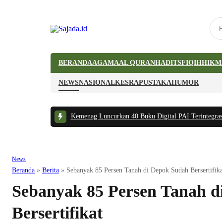
BERANDA
AGAMA
AL QURAN
HADITS
FIQIH
HIKM
NEWS
NASIONAL
KESRA
PUSTAKA
HUMOR
idak Bermanfaat
|
#2 -
Kemenag Luncurkan 40 Buku Digital PAI Terintegrasi AI
News
Beranda
»
Berita
»
Sebanyak 85 Persen Tanah di Depok Sudah Bersertifika
Sebanyak 85 Persen Tanah d
Bersertifikat