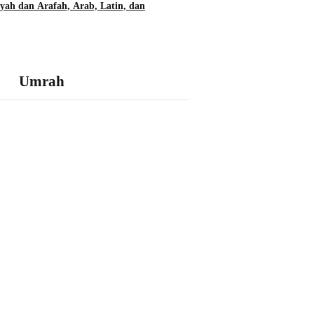
yah dan Arafah, Arab, Latin, dan
Umrah