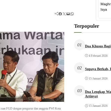
Facebook
Twitter
Mail
WhatsApp
Terpopuler
01
Doa Khusus Bagi
4 Februari 2026
02
Supaya Berkah,
15 Januari 2026
03
Doa Lengkap Wal
Artinya)
15 Januari 2026
 saat FGD dengan pengurus dan anggota PWI Kota