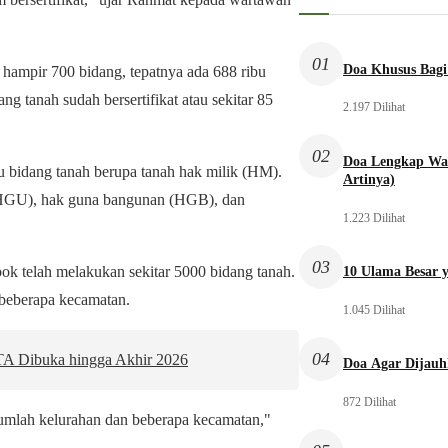
01
Doa Khusus Bagi
hampir 700 bidang, tepatnya ada 688 ribu
ng tanah sudah bersertifikat atau sekitar 85
2.197 Dilihat
02
Doa Lengkap Wal
bu bidang tanah berupa tanah hak milik (HM).
Artinya)
(HGU), hak guna bangunan (HGB), dan
1.223 Dilihat
03
k telah melakukan sekitar 5000 bidang tanah.
10 Ulama Besar y
i beberapa kecamatan.
1.045 Dilihat
04
KTA Dibuka hingga Akhir 2026
Doa Agar Dijauh
872 Dilihat
umlah kelurahan dan beberapa kecamatan,"