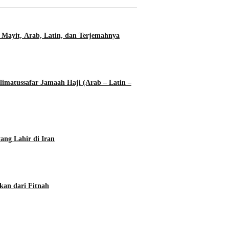
 Mayit, Arab, Latin, dan Terjemahnya
imatussafar Jamaah Haji (Arab – Latin –
ang Lahir di Iran
kan dari Fitnah