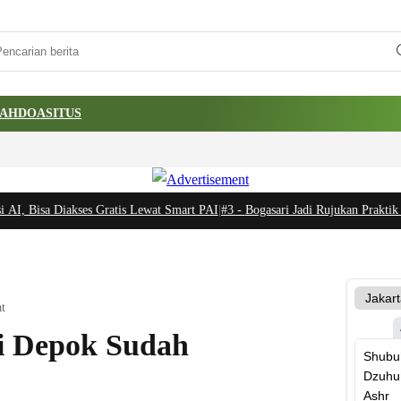
AH
DOA
SITUS
, Bisa Diakses Gratis Lewat Smart PAI
|
#3 -
Bogasari Jadi Rujukan Praktik Sus
t
i Depok Sudah