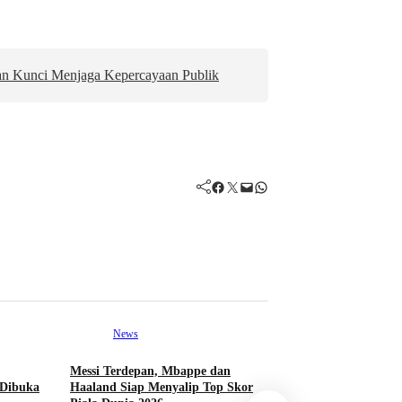
an Kunci Menjaga Kepercayaan Publik
Facebook
Twitter
Mail
WhatsApp
News
Messi Terdepan, Mbappe dan
News
 Dibuka
Haaland Siap Menyalip Top Skor