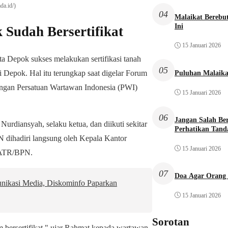
da.id/)
04
Malaikat Bereb
Ini
 Sudah Bersertifikat
15 Januari 2026
 Depok sukses melakukan sertifikasi tanah
05
di Depok. Hal itu terungkap saat digelar Forum
Puluhan Malaika
gan Persatuan Wartawan Indonesia (PWI)
15 Januari 2026
06
Jangan Salah Be
rdiansyah, selaku ketua, dan diikuti sekitar
Perhatikan Tand
 dihadiri langsung oleh Kepala Kantor
15 Januari 2026
 ATR/BPN.
07
Doa Agar Orang 
ikasi Media, Diskominfo Paparkan
15 Januari 2026
Sorotan
um bersertifikat," ujar Rahmat kepada wartawan