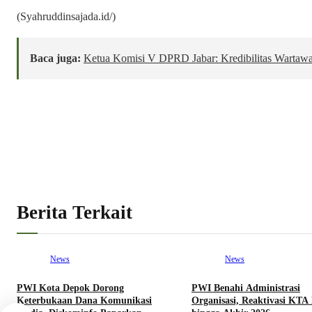
(Syahruddinsajada.id/)
Baca juga:
Ketua Komisi V DPRD Jabar: Kredibilitas Wartaw
Berita Terkait
News
News
PWI Kota Depok Dorong
PWI Benahi Administrasi
Keterbukaan Dana Komunikasi
Organisasi, Reaktivasi KTA