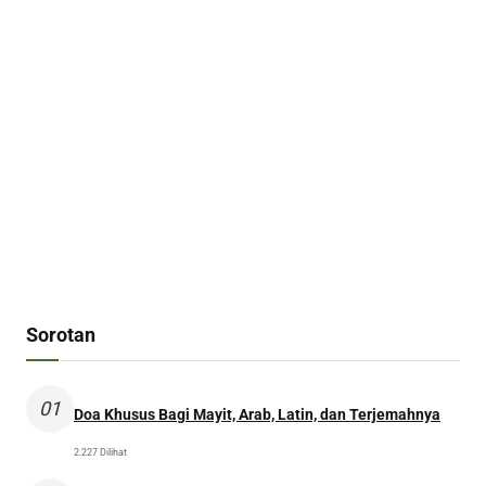
Sorotan
01
Doa Khusus Bagi Mayit, Arab, Latin, dan Terjemahnya
2.227 Dilihat