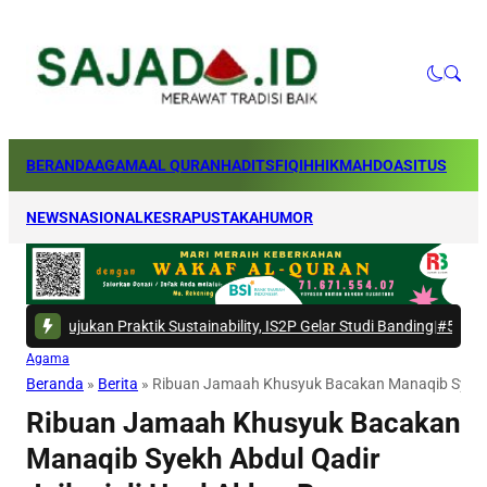
BERANDA
AGAMA
AL QURAN
HADITS
FIQIH
HIKMAH
DOA
SITUS
NEWS
NASIONAL
KESRA
PUSTAKA
HUMOR
ukan Praktik Sustainability, IS2P Gelar Studi Banding
|
#5 -
ASHURI Bangun 
Agama
Beranda
»
Berita
»
Ribuan Jamaah Khusyuk Bacakan Manaqib Syekh Ab
Ribuan Jamaah Khusyuk Bacakan
Manaqib Syekh Abdul Qadir