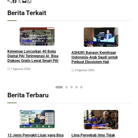
Facebook
Twitter
Mail
WhatsApp
Berita Terkait
Agama
Agama
Kemenag Luncurkan 40 Buku
A
ASHURI Bangun Kemitraan
Digital PAI Terintegrasi AI, Bisa
P
Indonesia-Arab Saudi untuk
Diakses Gratis Lewat Smart PAI
Perkuat Ekosistem Haji
7 Agustus 2026
3 Agustus 2026
Berita Terbaru
Hikmah
Hadits
Uncategorized
K
12 Jenis Penyakit Lisan yang Bisa
Lima Penyebab Ilmu Tidak