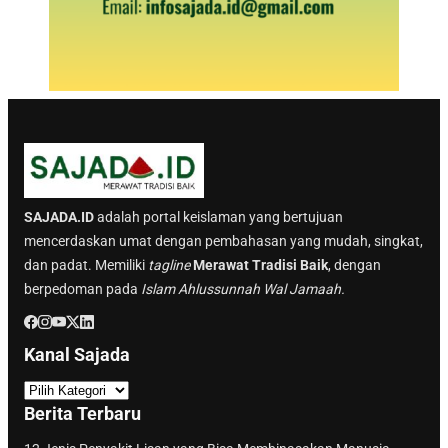
SAJADA.ID
adalah portal keislaman yang bertujuan
mencerdaskan umat dengan pembahasan yang mudah, singkat,
dan padat. Memiliki
tagline
Merawat Tradisi Baik
, dengan
berpedoman pada
Islam Ahlussunnah Wal Jamaah.
Kanal Sajada
K
a
Berita Terbaru
n