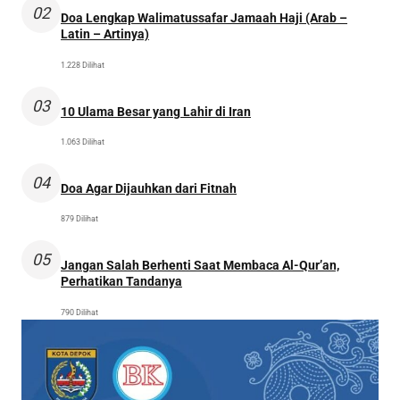
02
Doa Lengkap Walimatussafar Jamaah Haji (Arab –
Latin – Artinya)
1.228 Dilihat
03
10 Ulama Besar yang Lahir di Iran
1.063 Dilihat
04
Doa Agar Dijauhkan dari Fitnah
879 Dilihat
05
Jangan Salah Berhenti Saat Membaca Al-Qur’an,
Perhatikan Tandanya
790 Dilihat