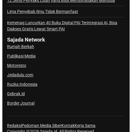
a
12 Jenis Penyakit Lisan yang Bisa Membinasakan Manusia
l
Lima Penyebab Ilmu Tidak Bermanfaat
S
a
Kemenag Luncurkan 40 Buku Digital PAI Terintegrasi AI, Bisa
j
Diakses Gratis Lewat Smart PAI
a
Sajada Network
d
Rumah Berkah
a
Publikasi Media
Motoresto
Jedadulu.com
Ruzka Indonesia
Gebrak.id
Border Journal
Redaksi
Pedoman Media Siber
Kontak
Kerja Sama
Copyright @2026 Sajada.id. All Rights Reserved