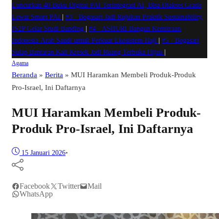
Luncurkan 40 Buku Digital PAI Terintegrasi AI, Bisa Diakses Gratis
Lewat Smart PAI
|
#3 -
Bogasari Jadi Rujukan Praktik Sustainability,
IS2P Gelar Studi Banding
|
#4 -
ASHURI Bangun Kemitraan
Indonesia-Arab Saudi untuk Perkuat Ekosistem Haji
|
#5 -
Bogasari
Sulap Bantaran Kali Kresek Jadi Ruang Terbuka Hijau
|
Agama
Beranda
»
Berita
»
MUI Haramkan Membeli Produk-Produk
Pro-Israel, Ini Daftarnya
MUI Haramkan Membeli Produk-
Produk Pro-Israel, Ini Daftarnya
15 Januari 2026
•
Facebook
Twitter
Mail
WhatsApp