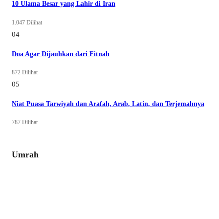
10 Ulama Besar yang Lahir di Iran
1.047 Dilihat
04
Doa Agar Dijauhkan dari Fitnah
872 Dilihat
05
Niat Puasa Tarwiyah dan Arafah, Arab, Latin, dan Terjemahnya
787 Dilihat
Umrah