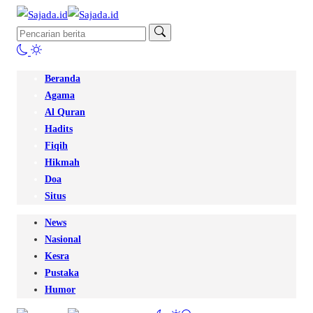
Beranda
Agama
Al Quran
Hadits
Fiqih
Hikmah
Doa
Situs
News
Nasional
Kesra
Pustaka
Humor