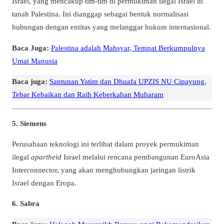
Israel, yang mencakup tim-tim di permukiman ilegal Israel di
tanah Palestina. Ini dianggap sebagai bentuk normalisasi
hubungan dengan entitas yang melanggar hukum internasional.
Baca Juga:
Palestina adalah Mahsyar, Tempat Berkumpulnya
Umat Manusia
Baca juga:
Santunan Yatim dan Dhuafa UPZIS NU Cipayung,
Tebar Kebaikan dan Raih Keberkahan Muharam
5.
Siemens
Perusahaan teknologi ini terlibat dalam proyek permukiman
ilegal
apartheid
Israel melalui rencana pembangunan EuroAsia
Interconnector, yang akan menghubungkan jaringan listrik
Israel dengan Eropa.
6.
Sabra