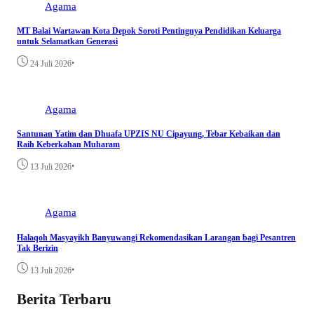
Agama
MT Balai Wartawan Kota Depok Soroti Pentingnya Pendidikan Keluarga
untuk Selamatkan Generasi
•
24 Juli 2026
Agama
Santunan Yatim dan Dhuafa UPZIS NU Cipayung, Tebar Kebaikan dan
Raih Keberkahan Muharam
•
13 Juli 2026
Agama
Halaqoh Masyayikh Banyuwangi Rekomendasikan Larangan bagi Pesantren
Tak Berizin
•
13 Juli 2026
Berita Terbaru