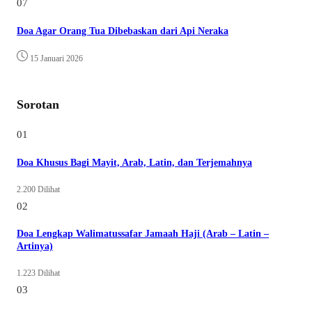
07
Doa Agar Orang Tua Dibebaskan dari Api Neraka
15 Januari 2026
Sorotan
01
Doa Khusus Bagi Mayit, Arab, Latin, dan Terjemahnya
2.200 Dilihat
02
Doa Lengkap Walimatussafar Jamaah Haji (Arab – Latin –
Artinya)
1.223 Dilihat
03