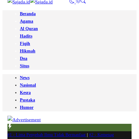
Beranda
Agama
Al Quran
Hadits
Fiqih
Hikmah
Doa
Situs
News
Nasional
Kesra
Pustaka
Humor
#1 -
Lima Penyebab Ilmu Tidak Bermanfaat
|
#2 -
Kemenag