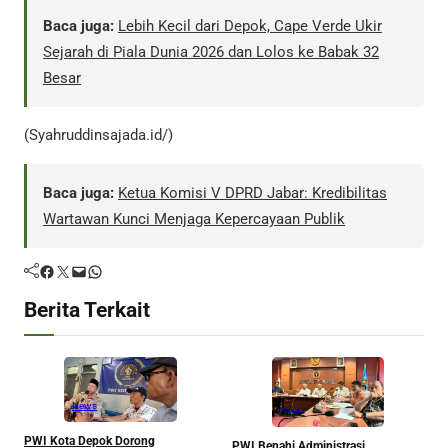
Baca juga:
Lebih Kecil dari Depok, Cape Verde Ukir
Sejarah di Piala Dunia 2026 dan Lolos ke Babak 32
Besar
(Syahruddinsajada.id/)
Baca juga:
Ketua Komisi V DPRD Jabar: Kredibilitas
Wartawan Kunci Menjaga Kepercayaan Publik
Facebook
Twitter
Mail
WhatsApp
Berita Terkait
News
News
M
PWI Kota Depok Dorong
PWI Benahi Administrasi