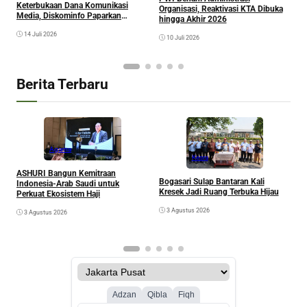
H
Keterbukaan Dana Komunikasi
Organisasi, Reaktivasi KTA Dibuka
P
Media, Diskominfo Paparkan
hingga Akhir 2026
Realisasi Anggaran
14 Juli 2026
10 Juli 2026
Berita Terbaru
Agama
Kesra
A
ASHURI Bangun Kemitraan
Bogasari Sulap Bantaran Kali
P
Indonesia-Arab Saudi untuk
Kresek Jadi Ruang Terbuka Hijau
Perkuat Ekosistem Haji
3 Agustus 2026
3 Agustus 2026