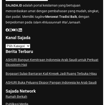
SAJADA.ID
adalah portal keislaman yang bertujuan
mencerdaskan umat dengan pembahasan yang mudah, singkat,
dan padat. Memiliki
tagline
Merawat Tradisi Baik
, dengan
berpedoman pada
Islam Ahlussunnah Wal Jamaah.
Kanal Sajada
K
a
Berita Terbaru
n
a
ASHURI Bangun Kemitraan Indonesia-Arab Saudi untuk Perkuat
Ekosistem Haji
l
S
Bogasari Sulap Bantaran Kali Kresek Jadi Ruang Terbuka Hijau
a
j
ASHURI Buka Peluang Ekspor Pangan Indonesia ke Arab Saudi
a
Sajada Network
d
Rumah Berkah
a
Publikasi Media