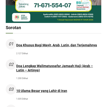
Sorotan
01
Doa Khusus Bagi Mayit, Arab, Latin, dan Terjemahnya
2.127 Dilihat
02
Doa Lengkap Walimatussafar Jamaah Haji (Arab –
Latin – Artinya)
1.200 Dilihat
03
10 Ulama Besar yang Lahir di Iran
1.035 Dilihat