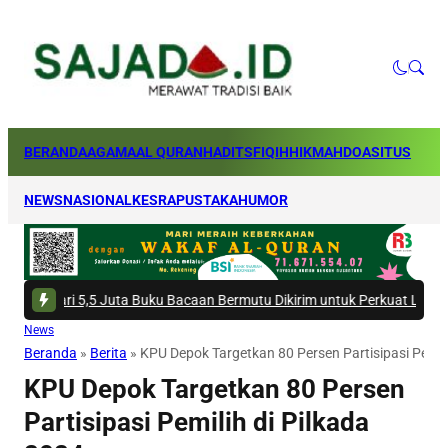
BERANDA
AGAMA
AL QURAN
HADITS
FIQIH
HIKMAH
DOA
SITUS
NEWS
NASIONAL
KESRA
PUSTAKA
HUMOR
i 5,5 Juta Buku Bacaan Bermutu Dikirim untuk Perkuat Literasi Anak Indo
News
Beranda
»
Berita
»
KPU Depok Targetkan 80 Persen Partisipasi Pemili
KPU Depok Targetkan 80 Persen
Partisipasi Pemilih di Pilkada