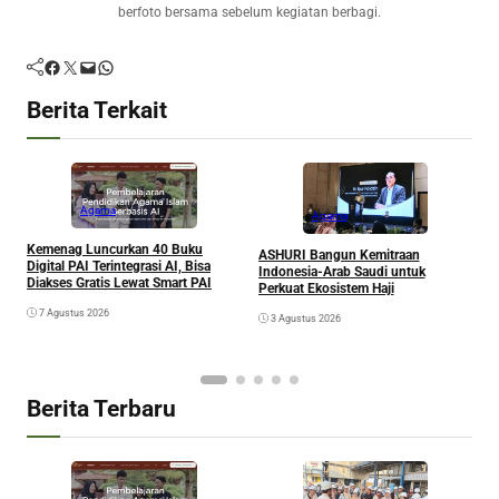
berfoto bersama sebelum kegiatan berbagi.
Facebook
Twitter
Mail
WhatsApp
Berita Terkait
Agama
Agama
Kemenag Luncurkan 40 Buku
A
ASHURI Bangun Kemitraan
Digital PAI Terintegrasi AI, Bisa
P
Indonesia-Arab Saudi untuk
Diakses Gratis Lewat Smart PAI
Perkuat Ekosistem Haji
7 Agustus 2026
3 Agustus 2026
Berita Terbaru