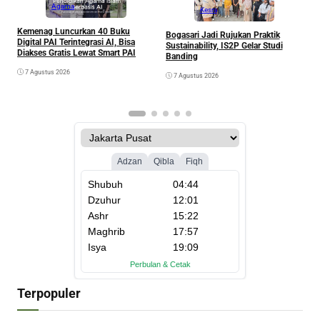
Agama
Kesra
Kemenag Luncurkan 40 Buku
Bogasari Jadi Rujukan Praktik
A
Digital PAI Terintegrasi AI, Bisa
Sustainability, IS2P Gelar Studi
I
Diakses Gratis Lewat Smart PAI
Banding
P
7 Agustus 2026
7 Agustus 2026
Terpopuler