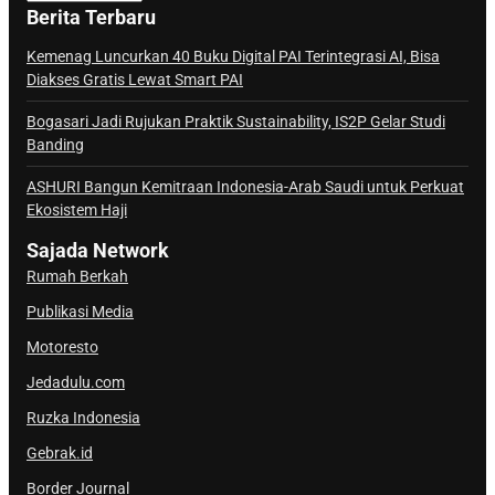
a
Berita Terbaru
n
a
Kemenag Luncurkan 40 Buku Digital PAI Terintegrasi AI, Bisa
Diakses Gratis Lewat Smart PAI
l
S
Bogasari Jadi Rujukan Praktik Sustainability, IS2P Gelar Studi
a
Banding
j
ASHURI Bangun Kemitraan Indonesia-Arab Saudi untuk Perkuat
a
Ekosistem Haji
d
a
Sajada Network
Rumah Berkah
Publikasi Media
Motoresto
Jedadulu.com
Ruzka Indonesia
Gebrak.id
Border Journal