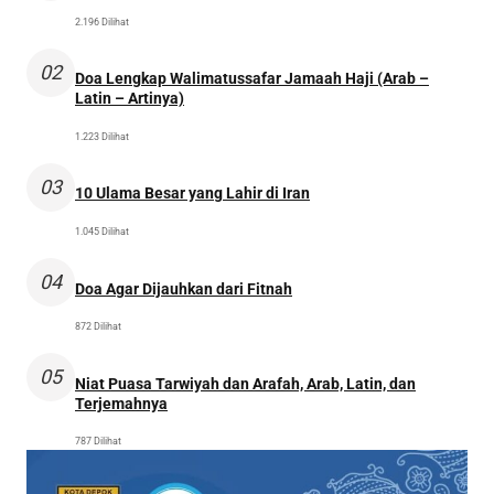
2.196 Dilihat
02
Doa Lengkap Walimatussafar Jamaah Haji (Arab –
Latin – Artinya)
1.223 Dilihat
03
10 Ulama Besar yang Lahir di Iran
1.045 Dilihat
04
Doa Agar Dijauhkan dari Fitnah
872 Dilihat
05
Niat Puasa Tarwiyah dan Arafah, Arab, Latin, dan
Terjemahnya
787 Dilihat