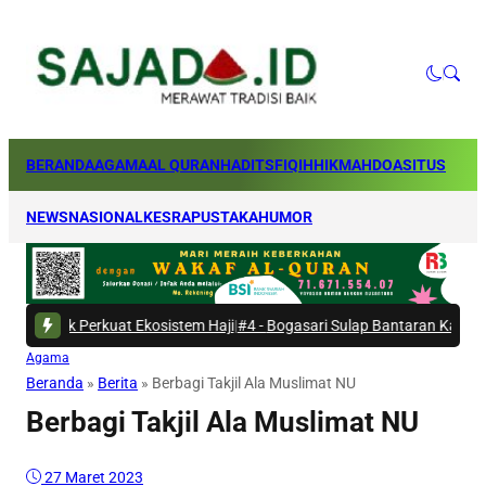
BERANDA
AGAMA
AL QURAN
HADITS
FIQIH
HIKMAH
DOA
SITUS
NEWS
NASIONAL
KESRA
PUSTAKA
HUMOR
 Ekosistem Haji
|
#4 -
Bogasari Sulap Bantaran Kali Kresek Jadi Ruang Te
Agama
Beranda
»
Berita
»
Berbagi Takjil Ala Muslimat NU
Berbagi Takjil Ala Muslimat NU
27 Maret 2023