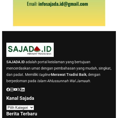
SAJADA.ID
adalah portal keislaman yang bertujuan
mencerdaskan umat dengan pembahasan yang mudah, singkat,
dan padat. Memiliki
tagline
Merawat Tradisi Baik
, dengan
berpedoman pada
Islam Ahlussunnah Wal Jamaah.
Kanal Sajada
K
a
Berita Terbaru
n