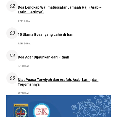
02
Doa Lengkap Walimatussafar Jamaah Haji (Arab –
Latin – Artinya)
1.211 Dilihat
03
10 Ulama Besar yang Lahir di Iran
1.038 Dilihat
04
Doa Agar Dijauhkan dari Fitnah
871 Dilihat
05
Niat Puasa Tarwiyah dan Arafah, Arab, Latin, dan
Terjemahnya
787 Dilihat