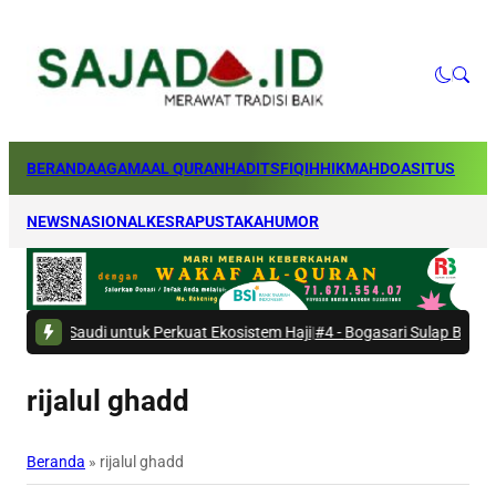
BERANDA
AGAMA
AL QURAN
HADITS
FIQIH
HIKMAH
DOA
SITUS
NEWS
NASIONAL
KESRA
PUSTAKA
HUMOR
udi untuk Perkuat Ekosistem Haji
|
#4 -
Bogasari Sulap Bantaran Kali Kr
rijalul ghadd
Beranda
»
rijalul ghadd