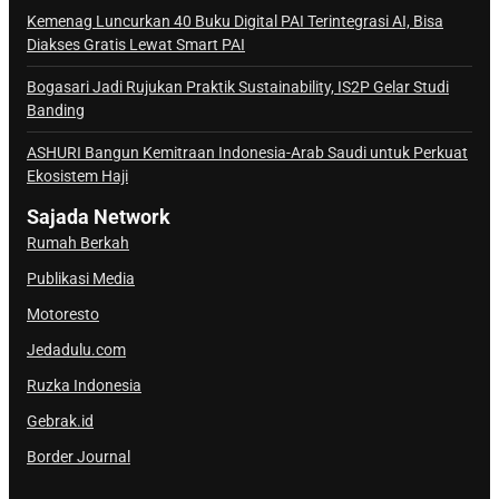
a
Kemenag Luncurkan 40 Buku Digital PAI Terintegrasi AI, Bisa
Diakses Gratis Lewat Smart PAI
l
S
Bogasari Jadi Rujukan Praktik Sustainability, IS2P Gelar Studi
a
Banding
j
ASHURI Bangun Kemitraan Indonesia-Arab Saudi untuk Perkuat
a
Ekosistem Haji
d
a
Sajada Network
Rumah Berkah
Publikasi Media
Motoresto
Jedadulu.com
Ruzka Indonesia
Gebrak.id
Border Journal