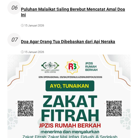
06
Puluhan Malaikat Saling Berebut Mencatat Amal Doa
Ini
15 Januari 2026
07
Doa Agar Orang Tua Dibebaskan dari Api Neraka
15 Januari 2026