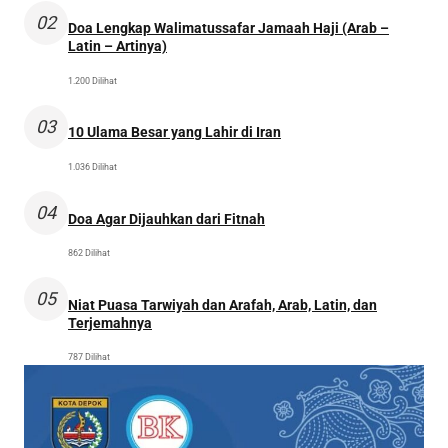
02
Doa Lengkap Walimatussafar Jamaah Haji (Arab –
Latin – Artinya)
1.200 Dilihat
03
10 Ulama Besar yang Lahir di Iran
1.036 Dilihat
04
Doa Agar Dijauhkan dari Fitnah
862 Dilihat
05
Niat Puasa Tarwiyah dan Arafah, Arab, Latin, dan
Terjemahnya
787 Dilihat