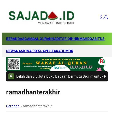
BERANDA
AGAMA
AL QURAN
HADITS
FIQIH
HIKMAH
DOA
SITUS
NEWS
NASIONAL
KESRA
PUSTAKA
HUMOR
ebih dari 5,5 Juta Buku Bacaan Bermutu Dikirim untuk Perkuat Literasi 
ramadhanterakhir
Beranda
»
ramadhanterakhir