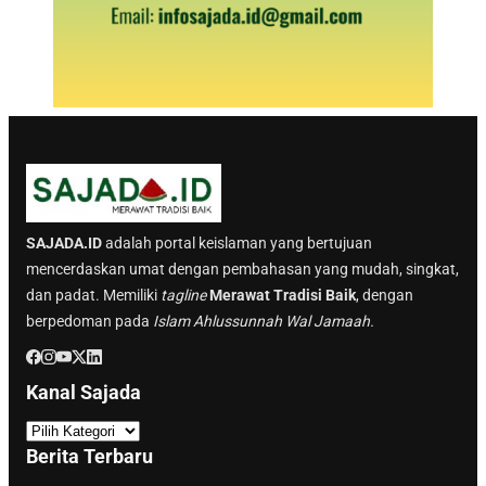
SAJADA.ID
adalah portal keislaman yang bertujuan
mencerdaskan umat dengan pembahasan yang mudah, singkat,
dan padat. Memiliki
tagline
Merawat Tradisi Baik
, dengan
berpedoman pada
Islam Ahlussunnah Wal Jamaah.
Kanal Sajada
K
a
Berita Terbaru
n