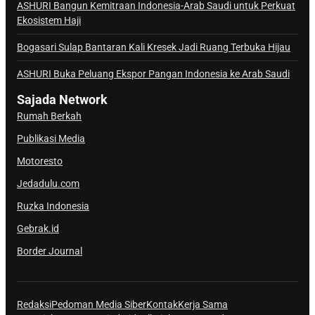
a
ASHURI Bangun Kemitraan Indonesia-Arab Saudi untuk Perkuat
Ekosistem Haji
l
S
Bogasari Sulap Bantaran Kali Kresek Jadi Ruang Terbuka Hijau
a
j
ASHURI Buka Peluang Ekspor Pangan Indonesia ke Arab Saudi
a
Sajada Network
d
Rumah Berkah
a
Publikasi Media
Motoresto
Jedadulu.com
Ruzka Indonesia
Gebrak.id
Border Journal
Redaksi
Pedoman Media Siber
Kontak
Kerja Sama