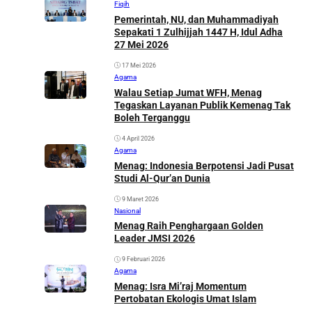
Fiqih
Pemerintah, NU, dan Muhammadiyah
Sepakati 1 Zulhijjah 1447 H, Idul Adha
27 Mei 2026
17 Mei 2026
Agama
Walau Setiap Jumat WFH, Menag
Tegaskan Layanan Publik Kemenag Tak
Boleh Terganggu
4 April 2026
Agama
Menag: Indonesia Berpotensi Jadi Pusat
Studi Al-Qur’an Dunia
9 Maret 2026
Nasional
Menag Raih Penghargaan Golden
Leader JMSI 2026
9 Februari 2026
Agama
Menag: Isra Mi’raj Momentum
Pertobatan Ekologis Umat Islam