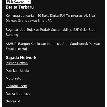
a
Berita Terbaru
n
a
Kemenag Luncurkan 40 Buku Digital PAI Terintegrasi AI, Bisa
Diakses Gratis Lewat Smart PAI
l
S
Bogasari Jadi Rujukan Praktik Sustainability, IS2P Gelar Studi
a
Banding
j
ASHURI Bangun Kemitraan Indonesia-Arab Saudi untuk Perkuat
a
Ekosistem Haji
d
a
Sajada Network
Rumah Berkah
Publikasi Media
Motoresto
Jedadulu.com
Ruzka Indonesia
Gebrak.id