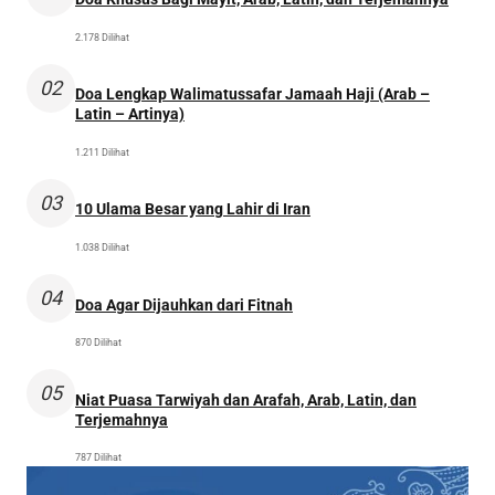
2.178 Dilihat
02
Doa Lengkap Walimatussafar Jamaah Haji (Arab –
Latin – Artinya)
1.211 Dilihat
03
10 Ulama Besar yang Lahir di Iran
1.038 Dilihat
04
Doa Agar Dijauhkan dari Fitnah
870 Dilihat
05
Niat Puasa Tarwiyah dan Arafah, Arab, Latin, dan
Terjemahnya
787 Dilihat