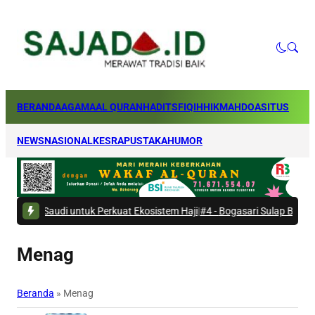
BERANDA
AGAMA
AL QURAN
HADITS
FIQIH
HIKMAH
DOA
SITUS
NEWS
NASIONAL
KESRA
PUSTAKA
HUMOR
udi untuk Perkuat Ekosistem Haji
|
#4 -
Bogasari Sulap Bantaran Kali Kr
Menag
Beranda
»
Menag