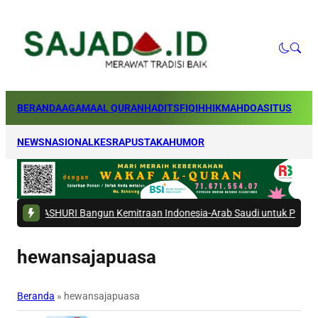
BERANDA
AGAMA
AL QURAN
HADITS
FIQIH
HIKMAH
DOA
SITUS
NEWS
NASIONAL
KESRA
PUSTAKA
HUMOR
SHURI Bangun Kemitraan Indonesia-Arab Saudi untuk Perkuat Ekosistem
hewansajapuasa
Beranda
»
hewansajapuasa