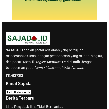
SAJADA.ID
adalah portal keislaman yang bertujuan
mencerdaskan umat dengan pembahasan yang mudah, singkat,
dan padat. Memiliki
tagline
Merawat Tradisi Baik
, dengan
berpedoman pada
Islam Ahlussunnah Wal Jamaah.
Kanal Sajada
K
a
Berita Terbaru
n
a
Lima Penyebab Ilmu Tidak Bermanfaat