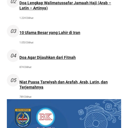
02
Doa Lengkap Walimatussafar Jamaah Haji (Arab –
Latin – Artinya)
1.224 Dilihat
03
10 Ulama Besar yang Lahir di Iran
1.053 Dilihat
04
Doa Agar Dijauhkan dari Fitnah
874 Dilihat
05
Niat Puasa Tarwiyah dan Arafah, Arab, Latin, dan
Terjemahnya
789 Dilihat