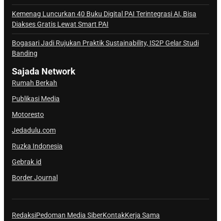
l
Kemenag Luncurkan 40 Buku Digital PAI Terintegrasi AI, Bisa
S
Diakses Gratis Lewat Smart PAI
a
j
Bogasari Jadi Rujukan Praktik Sustainability, IS2P Gelar Studi
Banding
a
d
Sajada Network
a
Rumah Berkah
Publikasi Media
Motoresto
Jedadulu.com
Ruzka Indonesia
Gebrak.id
Border Journal
Redaksi
Pedoman Media Siber
Kontak
Kerja Sama