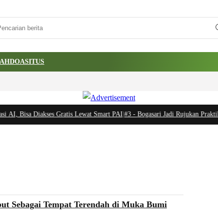
AH
DOA
SITUS
 AI, Bisa Diakses Gratis Lewat Smart PAI
|
#3 -
Bogasari Jadi Rujukan Praktik 
but Sebagai Tempat Terendah di Muka Bumi