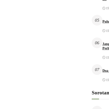
15
05
Pulu
15
06
Jang
Per
15
07
Doa
15
Sorota