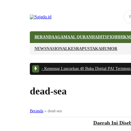
BERANDA
AGAMA
AL QURAN
HADITS
FIQIH
HIKM
NEWS
NASIONAL
KESRA
PUSTAKA
HUMOR
 Tidak Bermanfaat
|
#2 -
Kemenag Luncurkan 40 Buku Digital PAI Terintegrasi
dead-sea
Beranda
»
dead-sea
Situs
Daerah Ini Dise