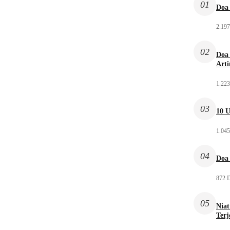
01
Doa 
2.197
02
Doa 
Arti
1.223
03
10 U
1.045
04
Doa 
872 D
05
Niat
Ter