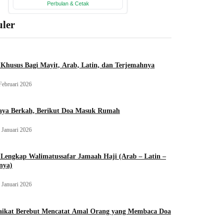
ler
Khusus Bagi Mayit, Arab, Latin, dan Terjemahnya
Februari 2026
aya Berkah, Berikut Doa Masuk Rumah
 Januari 2026
Lengkap Walimatussafar Jamaah Haji (Arab – Latin –
nya)
 Januari 2026
aikat Berebut Mencatat Amal Orang yang Membaca Doa