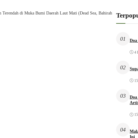
ah Terendah di Muka Bumi Daerah Laut Mati (Dead Sea, Bahirah
Terpopu
01
Doa 
4 
02
Sup
15
03
Doa 
Arti
15
04
Mal
Ini