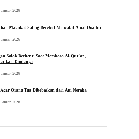
 Januari 2026
han Malaikat Saling Berebut Mencatat Amal Doa Ini
 Januari 2026
an Salah Berhenti Saat Membaca Al-Qur’an,
hatikan Tandanya
 Januari 2026
 Agar Orang Tua Dibebaskan dari Api Neraka
 Januari 2026
n