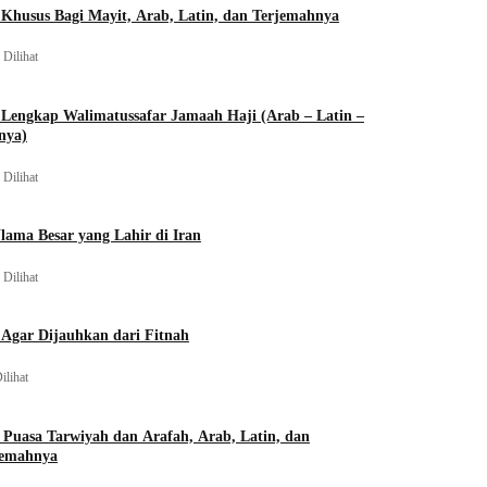
Khusus Bagi Mayit, Arab, Latin, dan Terjemahnya
 Dilihat
Lengkap Walimatussafar Jamaah Haji (Arab – Latin –
nya)
 Dilihat
lama Besar yang Lahir di Iran
 Dilihat
Agar Dijauhkan dari Fitnah
ilihat
 Puasa Tarwiyah dan Arafah, Arab, Latin, dan
jemahnya