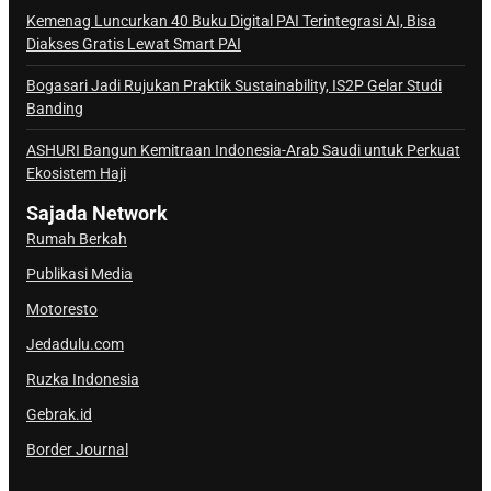
a
Kemenag Luncurkan 40 Buku Digital PAI Terintegrasi AI, Bisa
Diakses Gratis Lewat Smart PAI
l
S
Bogasari Jadi Rujukan Praktik Sustainability, IS2P Gelar Studi
a
Banding
j
ASHURI Bangun Kemitraan Indonesia-Arab Saudi untuk Perkuat
a
Ekosistem Haji
d
a
Sajada Network
Rumah Berkah
Publikasi Media
Motoresto
Jedadulu.com
Ruzka Indonesia
Gebrak.id
Border Journal