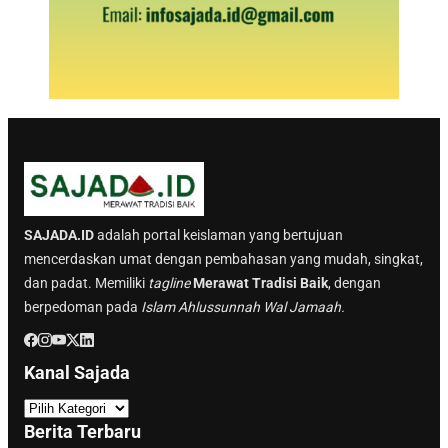
SAJADA.ID
adalah portal keislaman yang bertujuan
mencerdaskan umat dengan pembahasan yang mudah, singkat,
dan padat. Memiliki
tagline
Merawat Tradisi Baik
, dengan
berpedoman pada
Islam Ahlussunnah Wal Jamaah.
Kanal Sajada
K
a
Berita Terbaru
n