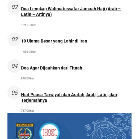
02
Doa Lengkap Walimatussafar Jamaah Haji (Arab –
Latin – Artinya)
1.211 Dilihat
03
10 Ulama Besar yang Lahir di Iran
1.038 Dilihat
04
Doa Agar Dijauhkan dari Fitnah
870 Dilihat
05
Niat Puasa Tarwiyah dan Arafah, Arab, Latin, dan
Terjemahnya
787 Dilihat