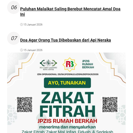
06
Puluhan Malaikat Saling Berebut Mencatat Amal Doa
Ini
15 Januari 2026
07
Doa Agar Orang Tua Dibebaskan dari Api Neraka
15 Januari 2026