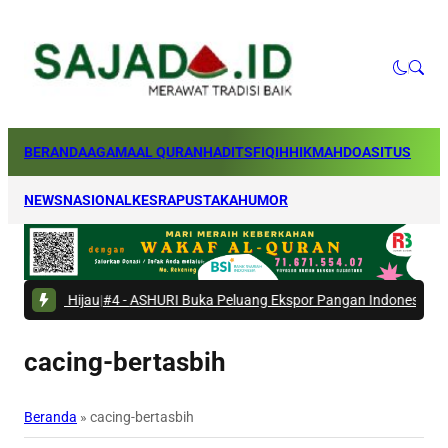
BERANDA
AGAMA
AL QURAN
HADITS
FIQIH
HIKMAH
DOA
SITUS
NEWS
NASIONAL
KESRA
PUSTAKA
HUMOR
Hijau
|
#4 -
ASHURI Buka Peluang Ekspor Pangan Indonesia ke Arab Saud
cacing-bertasbih
Beranda
»
cacing-bertasbih