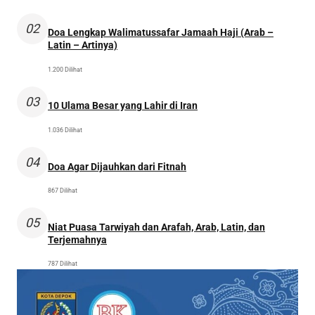
02
Doa Lengkap Walimatussafar Jamaah Haji (Arab –
Latin – Artinya)
1.200 Dilihat
03
10 Ulama Besar yang Lahir di Iran
1.036 Dilihat
04
Doa Agar Dijauhkan dari Fitnah
867 Dilihat
05
Niat Puasa Tarwiyah dan Arafah, Arab, Latin, dan
Terjemahnya
787 Dilihat