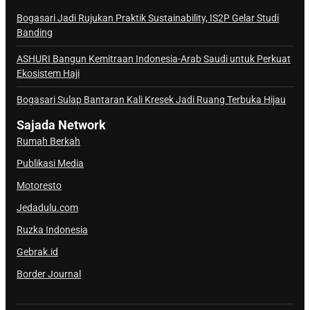
n
a
Bogasari Jadi Rujukan Praktik Sustainability, IS2P Gelar Studi
Banding
l
S
ASHURI Bangun Kemitraan Indonesia-Arab Saudi untuk Perkuat
a
Ekosistem Haji
j
Bogasari Sulap Bantaran Kali Kresek Jadi Ruang Terbuka Hijau
a
d
Sajada Network
a
Rumah Berkah
Publikasi Media
Motoresto
Jedadulu.com
Ruzka Indonesia
Gebrak.id
Border Journal