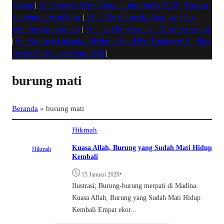
Kliwon
|
#2 -
Kapolres Metro Depok Silaturahim ke PCNU, Tegaskan
Komitmen Layani Umat
|
#3 -
12 Jenis Penyakit Lisan yang Bisa
Membinasakan Manusia
|
#4 -
Lima Penyebab Ilmu Tidak Bermanfaat
|
#5 -
Kemenag Luncurkan 40 Buku Digital PAI Terintegrasi AI, Bisa
Diakses Gratis Lewat Smart PAI
|
burung mati
Beranda
»
burung mati
Hikmah
Kuasa Allah, Burung yang Sudah Mati Hidup
Hikmah
Kembali
•
15 Januari 2026
Ilustrasi; Burung-burung merpati di Madina.
Kuasa Allah, Burung yang Sudah Mati Hidup
Kembali Empat ekor...