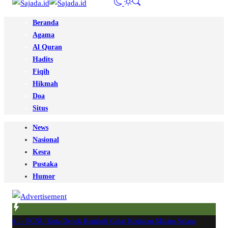
Beranda
Agama
Al Quran
Hadits
Fiqih
Hikmah
Doa
Situs
News
Nasional
Kesra
Pustaka
Humor
#1 -
PCNU Kota Depok Kembali Gelar Kegiatan Malam Selasa