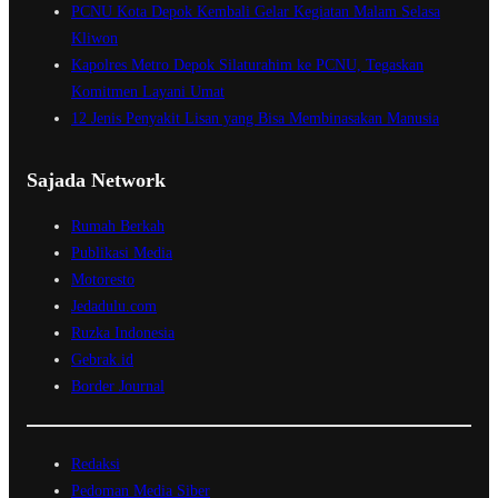
PCNU Kota Depok Kembali Gelar Kegiatan Malam Selasa
l
Kliwon
S
Kapolres Metro Depok Silaturahim ke PCNU, Tegaskan
a
Komitmen Layani Umat
j
12 Jenis Penyakit Lisan yang Bisa Membinasakan Manusia
a
d
Sajada Network
a
Rumah Berkah
Publikasi Media
Motoresto
Jedadulu.com
Ruzka Indonesia
Gebrak.id
Border Journal
Redaksi
Pedoman Media Siber