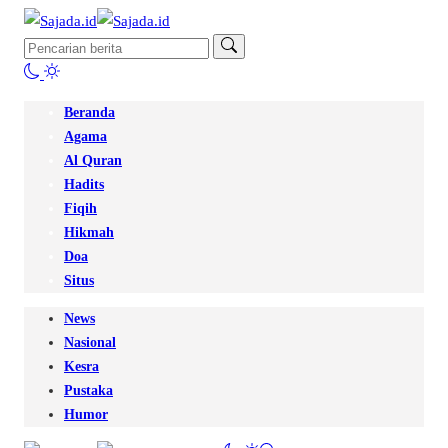
Beranda
Agama
Al Quran
Hadits
Fiqih
Hikmah
Doa
Situs
News
Nasional
Kesra
Pustaka
Humor