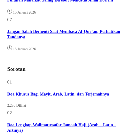
Puluhan Malaikat Saling Berebut Mencatat Amal Doa Ini
15 Januari 2026
07
Jangan Salah Berhenti Saat Membaca Al-Qur’an, Perhatikan
Tandanya
15 Januari 2026
Sorotan
01
Doa Khusus Bagi Mayit, Arab, Latin, dan Terjemahnya
2.235 Dilihat
02
Doa Lengkap Walimatussafar Jamaah Haji (Arab – Latin –
Artinya)