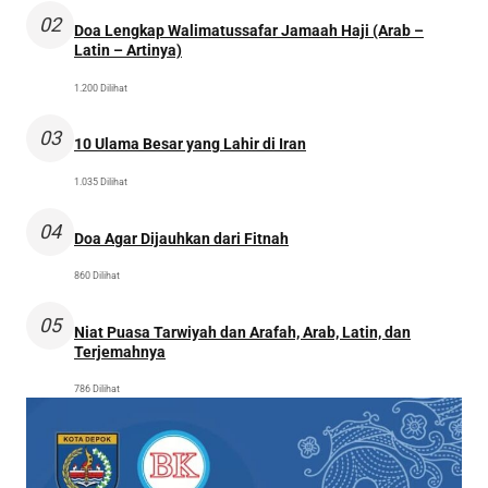
02
Doa Lengkap Walimatussafar Jamaah Haji (Arab –
Latin – Artinya)
1.200 Dilihat
03
10 Ulama Besar yang Lahir di Iran
1.035 Dilihat
04
Doa Agar Dijauhkan dari Fitnah
860 Dilihat
05
Niat Puasa Tarwiyah dan Arafah, Arab, Latin, dan
Terjemahnya
786 Dilihat