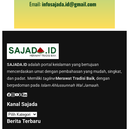
SAJADA.ID
adalah portal keislaman yang bertujuan
mencerdaskan umat dengan pembahasan yang mudah, singkat,
dan padat. Memiliki
tagline
Merawat Tradisi Baik
, dengan
berpedoman pada
Islam Ahlussunnah Wal Jamaah.
Kanal Sajada
K
a
Berita Terbaru
n