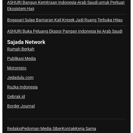
a
ASHURI Bangun Kemitraan Indonesia-Arab Saudi untuk Perkuat
Ekosistem Haji
l
S
Bogasari Sulap Bantaran Kali Kresek Jadi Ruang Terbuka Hijau
a
j
ASHURI Buka Peluang Ekspor Pangan Indonesia ke Arab Saudi
a
Sajada Network
d
Rumah Berkah
a
Publikasi Media
Motoresto
Jedadulu.com
Ruzka Indonesia
Gebrak.id
Border Journal
Redaksi
Pedoman Media Siber
Kontak
Kerja Sama