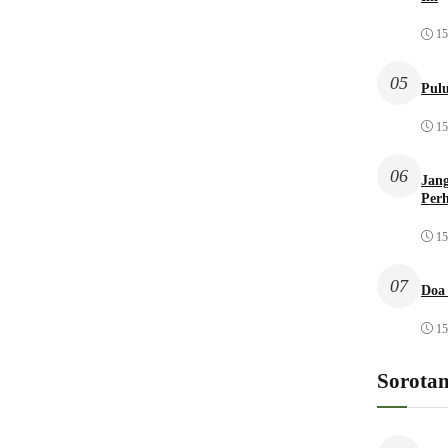
15
05
Pulu
15
06
Jang
Per
15
07
Doa
15
Sorota