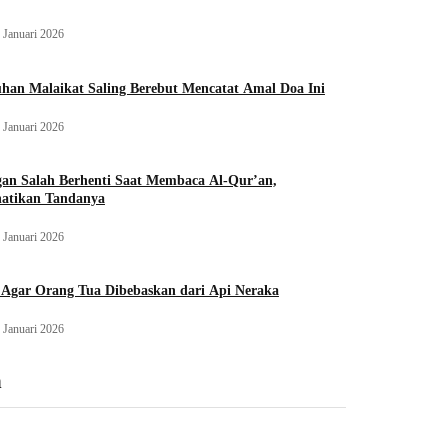
 Januari 2026
han Malaikat Saling Berebut Mencatat Amal Doa Ini
 Januari 2026
an Salah Berhenti Saat Membaca Al-Qur’an,
hatikan Tandanya
 Januari 2026
 Agar Orang Tua Dibebaskan dari Api Neraka
 Januari 2026
n