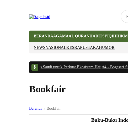
BERANDA
AGAMA
AL QURAN
HADITS
FIQIH
HIKM
NEWS
NASIONAL
KESRA
PUSTAKA
HUMOR
Indonesia-Arab Saudi untuk Perkuat Ekosistem Haji
|
#4 -
Bogasari Sulap Ban
Bookfair
Beranda
»
Bookfair
Pustaka
Buku-Buku Indon