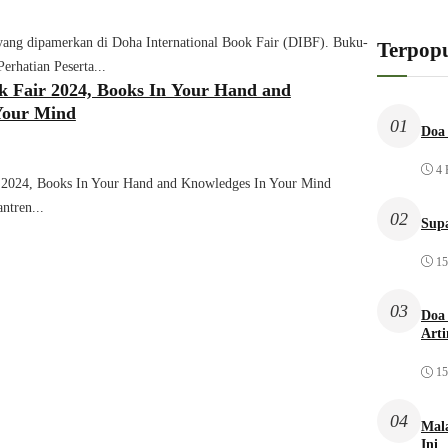
ang dipamerkan di Doha International Book Fair (DIBF). Buku-
Terpopu
erhatian Peserta...
 Fair 2024, Books In Your Hand and
Your Mind
01
Doa 
4 
 2024, Books In Your Hand and Knowledges In Your Mind
ntren...
02
Sup
15
03
Doa 
Arti
15
04
Mal
Ini