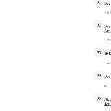
01
Doa 
2.187
02
Doa 
Arti
1.212
03
10 U
1.042
04
Doa 
871 D
05
Niat
Ter