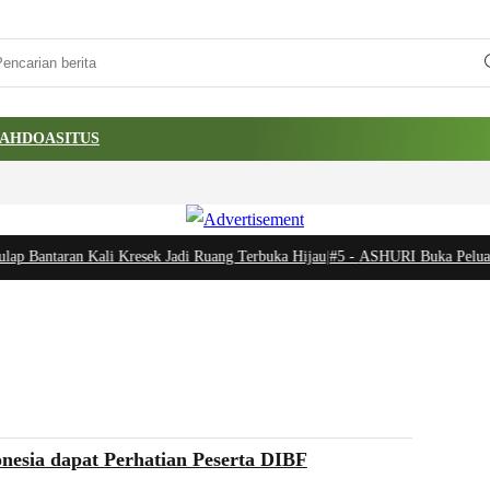
AH
DOA
SITUS
taran Kali Kresek Jadi Ruang Terbuka Hijau
|
#5 -
ASHURI Buka Peluang Ekspor
esia dapat Perhatian Peserta DIBF