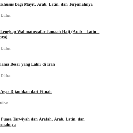
Khusus Bagi Mayit, Arab, Latin, dan Terjemahnya
 Dilihat
Lengkap Walimatussafar Jamaah Haji (Arab – Latin –
nya)
 Dilihat
lama Besar yang Lahir di Iran
 Dilihat
Agar Dijauhkan dari Fitnah
ilihat
 Puasa Tarwiyah dan Arafah, Arab, Latin, dan
jemahnya