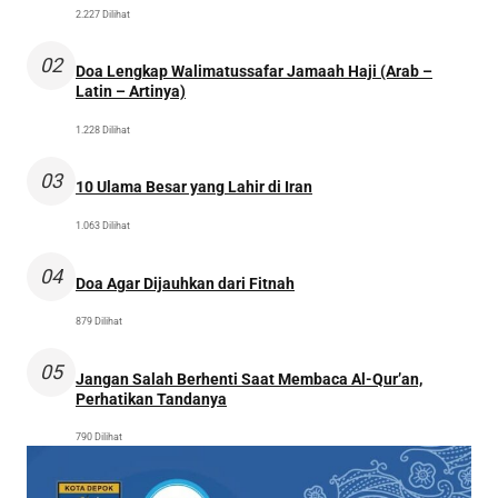
2.227 Dilihat
02
Doa Lengkap Walimatussafar Jamaah Haji (Arab –
Latin – Artinya)
1.228 Dilihat
03
10 Ulama Besar yang Lahir di Iran
1.063 Dilihat
04
Doa Agar Dijauhkan dari Fitnah
879 Dilihat
05
Jangan Salah Berhenti Saat Membaca Al-Qur’an,
Perhatikan Tandanya
790 Dilihat