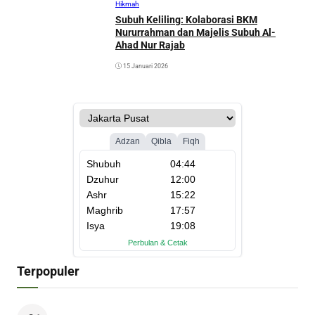
Hikmah
Subuh Keliling: Kolaborasi BKM
Nururrahman dan Majelis Subuh Al-
Ahad Nur Rajab
15 Januari 2026
Terpopuler