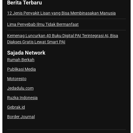
Berita Terbaru
n
a
12 Jenis Penyakit Lisan yang Bisa Membinasakan Manusia
l
Lima Penyebab Ilmu Tidak Bermanfaat
S
a
Kemenag Luncurkan 40 Buku Digital PAI Terintegrasi AI, Bisa
j
Diakses Gratis Lewat Smart PAI
a
Sajada Network
d
Rumah Berkah
a
Publikasi Media
Motoresto
Jedadulu.com
Ruzka Indonesia
Gebrak.id
Border Journal