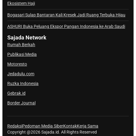
Ekosistem Haji
l
S
Bogasari Sulap Bantaran Kali Kresek Jadi Ruang Terbuka Hijau
a
j
ASHURI Buka Peluang Ekspor Pangan Indonesia ke Arab Saudi
a
Sajada Network
d
Rumah Berkah
a
Publikasi Media
Motoresto
Jedadulu.com
Ruzka Indonesia
Gebrak.id
Border Journal
Redaksi
Pedoman Media Siber
Kontak
Kerja Sama
Copyright @2026 Sajada.id. All Rights Reserved