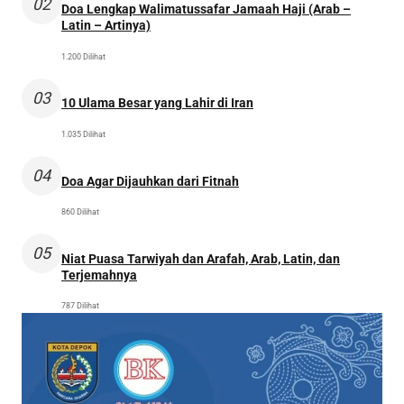
02
Doa Lengkap Walimatussafar Jamaah Haji (Arab –
Latin – Artinya)
1.200 Dilihat
03
10 Ulama Besar yang Lahir di Iran
1.035 Dilihat
04
Doa Agar Dijauhkan dari Fitnah
860 Dilihat
05
Niat Puasa Tarwiyah dan Arafah, Arab, Latin, dan
Terjemahnya
787 Dilihat