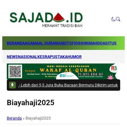
BERANDA
AGAMA
AL QURAN
HADITS
FIQIH
HIKMAH
DOA
SITUS
NEWS
NASIONAL
KESRA
PUSTAKA
HUMOR
-
Lebih dari 5,5 Juta Buku Bacaan Bermutu Dikirim untuk Perkuat Literasi
Biayahaji2025
Beranda
»
Biayahaji2025