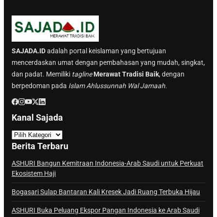
SAJADA.ID
adalah portal keislaman yang bertujuan
mencerdaskan umat dengan pembahasan yang mudah, singkat,
dan padat. Memiliki
tagline
Merawat Tradisi Baik
, dengan
berpedoman pada
Islam Ahlussunnah Wal Jamaah.
Kanal Sajada
K
a
Berita Terbaru
n
a
ASHURI Bangun Kemitraan Indonesia-Arab Saudi untuk Perkuat
Ekosistem Haji
l
S
Bogasari Sulap Bantaran Kali Kresek Jadi Ruang Terbuka Hijau
a
j
ASHURI Buka Peluang Ekspor Pangan Indonesia ke Arab Saudi