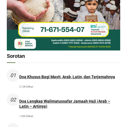
Sorotan
01
Doa Khusus Bagi Mayit, Arab, Latin, dan Terjemahnya
2.128 Dilihat
02
Doa Lengkap Walimatussafar Jamaah Haji (Arab –
Latin – Artinya)
1.200 Dilihat