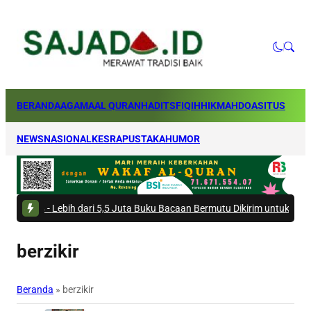
BERANDA
AGAMA
AL QURAN
HADITS
FIQIH
HIKMAH
DOA
SITUS
NEWS
NASIONAL
KESRA
PUSTAKA
HUMOR
-
Lebih dari 5,5 Juta Buku Bacaan Bermutu Dikirim untuk Perkuat Literasi
berzikir
Beranda
»
berzikir