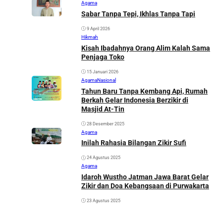
Agama
Sabar Tanpa Tepi, Ikhlas Tanpa Tapi
9 April 2026
Hikmah
Kisah Ibadahnya Orang Alim Kalah Sama
Penjaga Toko
15 Januari 2026
Agama
Nasional
Tahun Baru Tanpa Kembang Api, Rumah
Berkah Gelar Indonesia Berzikir di
Masjid At-Tin
28 Desember 2025
Agama
Inilah Rahasia Bilangan Zikir Sufi
24 Agustus 2025
Agama
Idaroh Wustho Jatman Jawa Barat Gelar
Zikir dan Doa Kebangsaan di Purwakarta
23 Agustus 2025