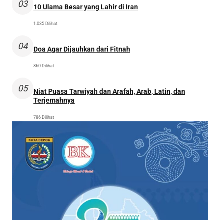
03
10 Ulama Besar yang Lahir di Iran
1.035 Dilihat
04
Doa Agar Dijauhkan dari Fitnah
860 Dilihat
05
Niat Puasa Tarwiyah dan Arafah, Arab, Latin, dan
Terjemahnya
786 Dilihat