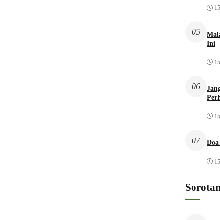
15
05
Mal
Ini
15
06
Jang
Per
15
07
Doa
15
Sorota