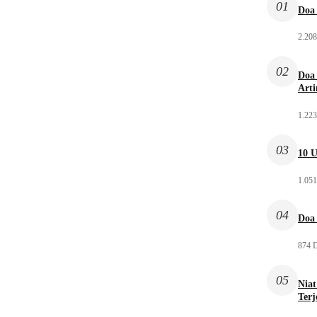
01
Doa 
2.208
02
Doa 
Arti
1.223
03
10 U
1.051
04
Doa 
874 D
05
Niat
Ter