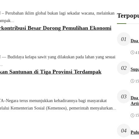
erubahan iklim global bukan lagi sekadar wacana, melainkan
Terpopu
dampak...
erkontribusi Besar Dorong Pemulihan Ekonomi
01
Doa 
4 
udidaya kelapa sawit yang dilakukan pada lahan yang sesuai
..
02
Sup
an Santunan di Tiga Provinsi Terdampak
15
03
Doa 
Negara terus menunjukkan kehadirannya bagi masyarakat
Arti
lalui Kementerian Sosial (Kemensos), pemerintah menyalurkan...
15
04
Pulu