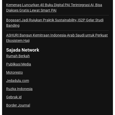
a
Kemenag Luncurkan 40 Buku Digital PAI Terintegrasi AI, Bisa
Diakses Gratis Lewat Smart PAI
l
S
Bogasari Jadi Rujukan Praktik Sustainability, IS2P Gelar Studi
a
Banding
j
ASHURI Bangun Kemitraan Indonesia-Arab Saudi untuk Perkuat
a
Ekosistem Haji
d
a
Sajada Network
Rumah Berkah
Publikasi Media
Motoresto
Jedadulu.com
Ruzka Indonesia
Gebrak.id
Border Journal