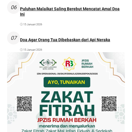
06
Puluhan Malaikat Saling Berebut Mencatat Amal Doa
Ini
15 Januari 2026
07
Doa Agar Orang Tua Dibebaskan dari Api Neraka
15 Januari 2026