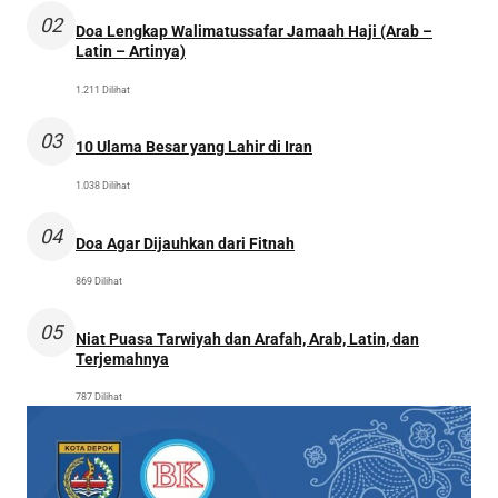
02
Doa Lengkap Walimatussafar Jamaah Haji (Arab –
Latin – Artinya)
1.211 Dilihat
03
10 Ulama Besar yang Lahir di Iran
1.038 Dilihat
04
Doa Agar Dijauhkan dari Fitnah
869 Dilihat
05
Niat Puasa Tarwiyah dan Arafah, Arab, Latin, dan
Terjemahnya
787 Dilihat