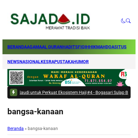
BERANDA
AGAMA
AL QURAN
HADITS
FIQIH
HIKMAH
DOA
SITUS
NEWS
NASIONAL
KESRA
PUSTAKA
HUMOR
udi untuk Perkuat Ekosistem Haji
|
#4 -
Bogasari Sulap Bantaran Kali Kr
bangsa-kanaan
Beranda
»
bangsa-kanaan