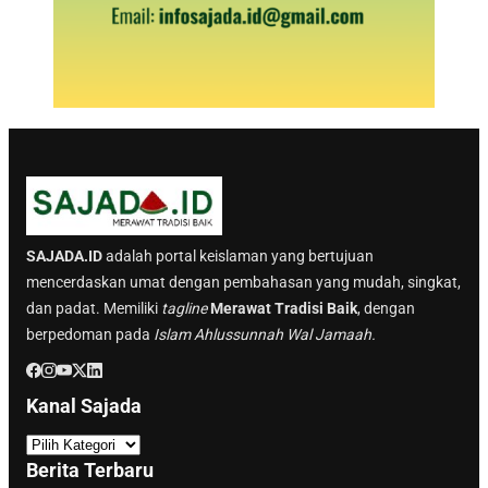
SAJADA.ID
adalah portal keislaman yang bertujuan
mencerdaskan umat dengan pembahasan yang mudah, singkat,
dan padat. Memiliki
tagline
Merawat Tradisi Baik
, dengan
berpedoman pada
Islam Ahlussunnah Wal Jamaah.
Kanal Sajada
K
a
Berita Terbaru
n