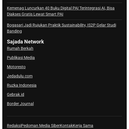
l
Kemenag Luncurkan 40 Buku Digital PAI Terintegrasi AI, Bisa
S
Diakses Gratis Lewat Smart PAI
a
j
Bogasari Jadi Rujukan Praktik Sustainability, IS2P Gelar Studi
Banding
a
d
Sajada Network
a
Rumah Berkah
Publikasi Media
Motoresto
Jedadulu.com
Ruzka Indonesia
Gebrak.id
Border Journal
Redaksi
Pedoman Media Siber
Kontak
Kerja Sama