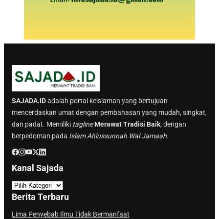
SAJADA.ID
adalah portal keislaman yang bertujuan
mencerdaskan umat dengan pembahasan yang mudah, singkat,
dan padat. Memiliki
tagline
Merawat Tradisi Baik
, dengan
berpedoman pada
Islam Ahlussunnah Wal Jamaah.
Kanal Sajada
K
a
Berita Terbaru
n
a
Lima Penyebab Ilmu Tidak Bermanfaat