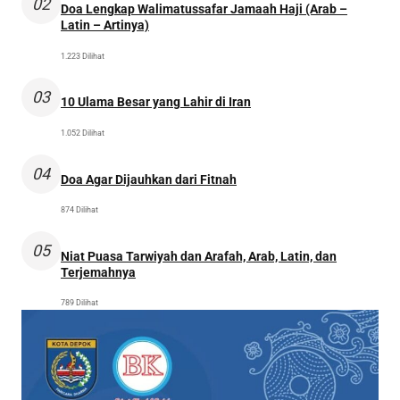
02
Doa Lengkap Walimatussafar Jamaah Haji (Arab –
Latin – Artinya)
1.223 Dilihat
03
10 Ulama Besar yang Lahir di Iran
1.052 Dilihat
04
Doa Agar Dijauhkan dari Fitnah
874 Dilihat
05
Niat Puasa Tarwiyah dan Arafah, Arab, Latin, dan
Terjemahnya
789 Dilihat