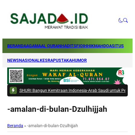
BERANDA
AGAMA
AL QURAN
HADITS
FIQIH
HIKMAH
DOA
SITUS
NEWS
NASIONAL
KESRA
PUSTAKA
HUMOR
HURI Bangun Kemitraan Indonesia-Arab Saudi untuk Perkuat Ekosistem 
-amalan-di-bulan-Dzulhijjah
Beranda
»
-amalan-di-bulan-Dzulhijjah