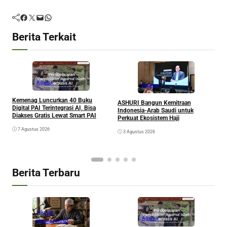
Facebook
Twitter
Mail
WhatsApp
Berita Terkait
Agama
Agama
Kemenag Luncurkan 40 Buku
A
ASHURI Bangun Kemitraan
Digital PAI Terintegrasi AI, Bisa
P
Indonesia-Arab Saudi untuk
Diakses Gratis Lewat Smart PAI
Perkuat Ekosistem Haji
7 Agustus 2026
3 Agustus 2026
Berita Terbaru
Hikmah
Agama
Uncategorized