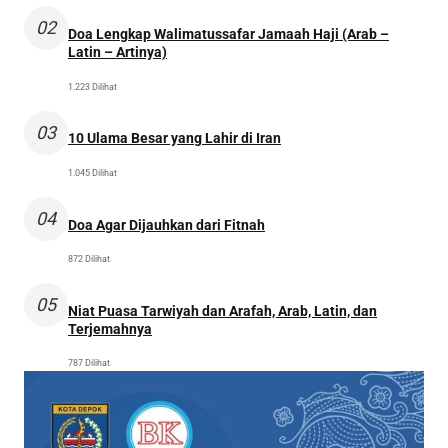
02
Doa Lengkap Walimatussafar Jamaah Haji (Arab –
Latin – Artinya)
1.223 Dilihat
03
10 Ulama Besar yang Lahir di Iran
1.045 Dilihat
04
Doa Agar Dijauhkan dari Fitnah
872 Dilihat
05
Niat Puasa Tarwiyah dan Arafah, Arab, Latin, dan
Terjemahnya
787 Dilihat