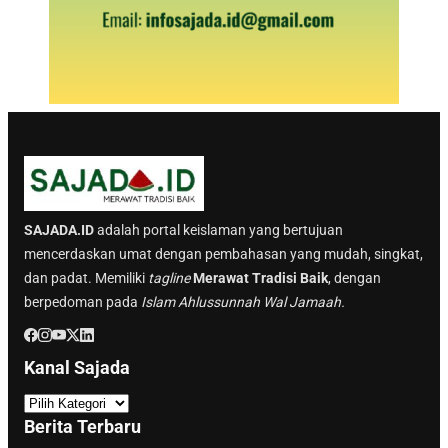
SAJADA.ID
adalah portal keislaman yang bertujuan
mencerdaskan umat dengan pembahasan yang mudah, singkat,
dan padat. Memiliki
tagline
Merawat Tradisi Baik
, dengan
berpedoman pada
Islam Ahlussunnah Wal Jamaah.
Kanal Sajada
K
a
Berita Terbaru
n