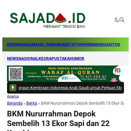
BERANDA
AGAMA
AL QURAN
HADITS
FIQIH
HIKMAH
DOA
SITUS
NEWS
NASIONAL
KESRA
PUSTAKA
HUMOR
emitraan Indonesia-Arab Saudi untuk Perkuat Ekosistem Haji
|
#5 -
Bogas
Agama
Beranda
»
Berita
»
BKM Nururrahman Depok Sembelih 13 Ekor Sapi 
BKM Nururrahman Depok
Sembelih 13 Ekor Sapi dan 22