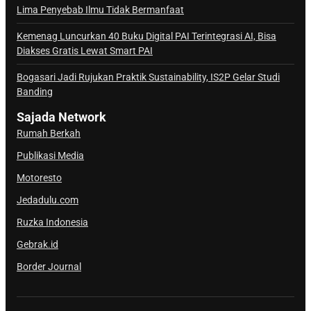
a
Lima Penyebab Ilmu Tidak Bermanfaat
l
Kemenag Luncurkan 40 Buku Digital PAI Terintegrasi AI, Bisa
S
Diakses Gratis Lewat Smart PAI
a
j
Bogasari Jadi Rujukan Praktik Sustainability, IS2P Gelar Studi
Banding
a
d
Sajada Network
a
Rumah Berkah
Publikasi Media
Motoresto
Jedadulu.com
Ruzka Indonesia
Gebrak.id
Border Journal