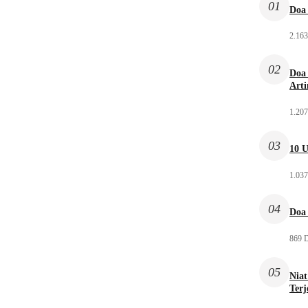
01
Doa 
2.163
02
Doa 
Arti
1.207
03
10 U
1.037
04
Doa 
869 D
05
Niat
Ter