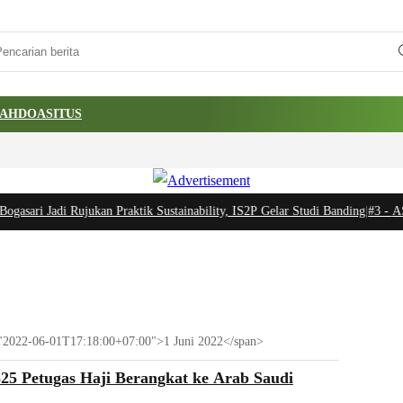
AH
DOA
SITUS
gasari Jadi Rujukan Praktik Sustainability, IS2P Gelar Studi Banding
|
#3 -
ASHU
e="2022-06-01T17:18:00+07:00">1 Juni 2022</span>
325 Petugas Haji Berangkat ke Arab Saudi