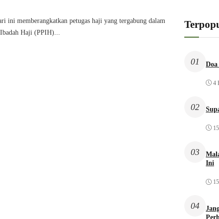
i ini memberangkatkan petugas haji yang tergabung dalam
Terpopu
Ibadah Haji (PPIH)...
01
Doa 
4 
02
Sup
15
03
Mal
Ini
15
04
Jang
Per