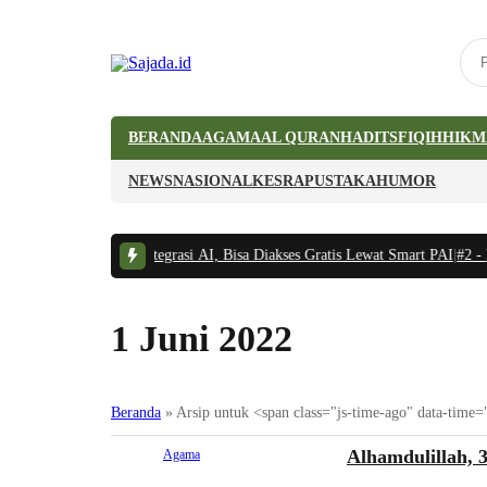
BERANDA
AGAMA
AL QURAN
HADITS
FIQIH
HIKM
NEWS
NASIONAL
KESRA
PUSTAKA
HUMOR
ku Digital PAI Terintegrasi AI, Bisa Diakses Gratis Lewat Smart PAI
|
#2 -
Bo
1 Juni 2022
Beranda
»
Arsip untuk <span class="js-time-ago" data-tim
Alhamdulillah, 
Agama