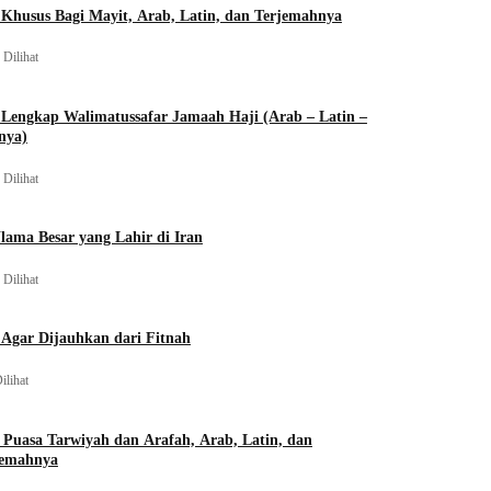
Khusus Bagi Mayit, Arab, Latin, dan Terjemahnya
 Dilihat
Lengkap Walimatussafar Jamaah Haji (Arab – Latin –
nya)
 Dilihat
lama Besar yang Lahir di Iran
 Dilihat
Agar Dijauhkan dari Fitnah
ilihat
 Puasa Tarwiyah dan Arafah, Arab, Latin, dan
jemahnya