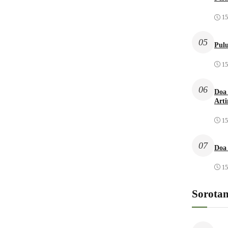
15
05
Pulu
15
06
Doa 
Arti
15
07
Doa
15
Sorota