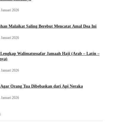
 Januari 2026
han Malaikat Saling Berebut Mencatat Amal Doa Ini
 Januari 2026
Lengkap Walimatussafar Jamaah Haji (Arab – Latin –
nya)
 Januari 2026
 Agar Orang Tua Dibebaskan dari Api Neraka
 Januari 2026
n