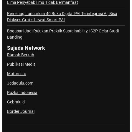
a
Lima Penyebab Ilmu Tidak Bermanfaat
l
Kemenag Luncurkan 40 Buku Digital PAI Terintegrasi AI, Bisa
S
Diakses Gratis Lewat Smart PAI
a
j
Bogasari Jadi Rujukan Praktik Sustainability, IS2P Gelar Studi
Banding
a
d
Sajada Network
a
Rumah Berkah
Publikasi Media
Motoresto
Jedadulu.com
Ruzka Indonesia
Gebrak.id
Border Journal