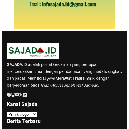
SAJADA.ID
adalah portal keislaman yang bertujuan
mencerdaskan umat dengan pembahasan yang mudah, singkat,
dan padat. Memiliki
tagline
Merawat Tradisi Baik
, dengan
berpedoman pada
Islam Ahlussunnah Wal Jamaah.
Kanal Sajada
K
a
Berita Terbaru
n