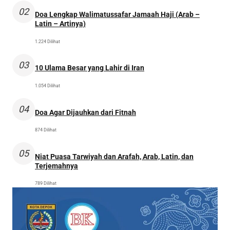
02
Doa Lengkap Walimatussafar Jamaah Haji (Arab –
Latin – Artinya)
1.224 Dilihat
03
10 Ulama Besar yang Lahir di Iran
1.054 Dilihat
04
Doa Agar Dijauhkan dari Fitnah
874 Dilihat
05
Niat Puasa Tarwiyah dan Arafah, Arab, Latin, dan
Terjemahnya
789 Dilihat