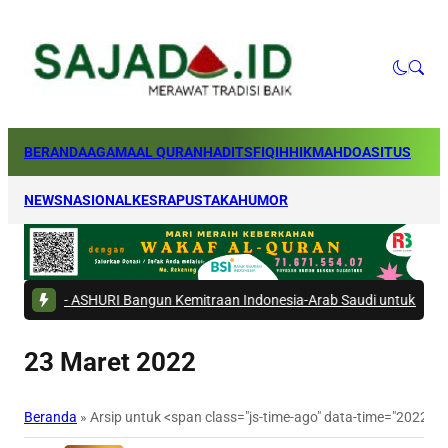
BERANDA
AGAMA
AL QURAN
HADITS
FIQIH
HIKMAH
DOA
SITUS
NEWS
NASIONAL
KESRA
PUSTAKA
HUMOR
-
ASHURI Bangun Kemitraan Indonesia-Arab Saudi untuk Perkuat Ekosist
23 Maret 2022
Beranda
»
Arsip untuk <span class="js-time-ago" data-time="2022-