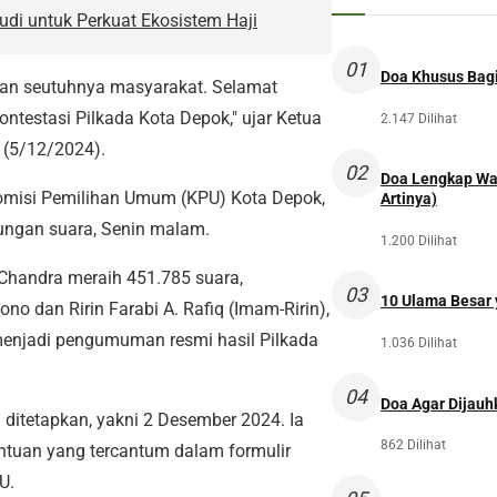
di untuk Perkuat Ekosistem Haji
01
Doa Khusus Bagi
n seutuhnya masyarakat. Selamat
testasi Pilkada Kota Depok," ujar Ketua
2.147 Dilihat
 (5/12/2024).
02
Doa Lengkap Wal
omisi Pemilihan Umum (KPU) Kota Depok,
Artinya)
itungan suara, Senin malam.
1.200 Dilihat
-Chandra meraih 451.785 suara,
03
10 Ulama Besar y
o dan Ririn Farabi A. Rafiq (Imam-Ririn),
menjadi pengumuman resmi hasil Pilkada
1.036 Dilihat
04
Doa Agar Dijauh
l ditetapkan, yakni 2 Desember 2024. Ia
862 Dilihat
ntuan yang tercantum dalam formulir
U.