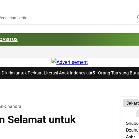
OA
SITUS
uk Perkuat Literasi Anak Indonesia
|
#5 -
Orang Tua yang Buta dan Penya
an-Chandra
n Selamat untuk