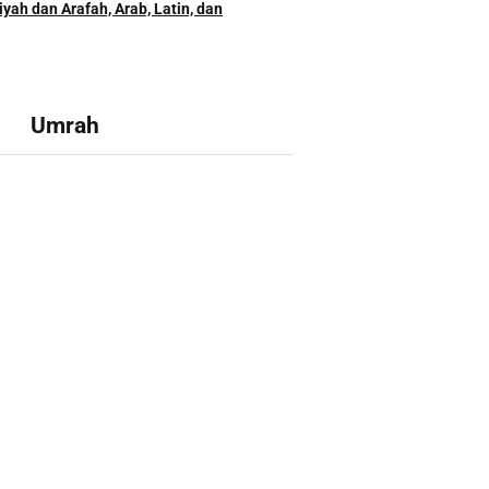
yah dan Arafah, Arab, Latin, dan
Umrah