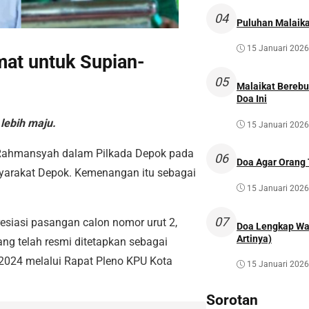
04
Puluhan Malaika
15 Januari 2026
at untuk Supian-
05
Malaikat Bereb
Doa Ini
ebih maju.
15 Januari 2026
ahmansyah dalam Pilkada Depok pada
06
Doa Agar Orang 
yarakat Depok. Kemenangan itu sebagai
15 Januari 2026
07
siasi pasangan calon nomor urut 2,
Doa Lengkap Wal
Artinya)
ng telah resmi ditetapkan sebagai
2024 melalui Rapat Pleno KPU Kota
15 Januari 2026
Sorotan