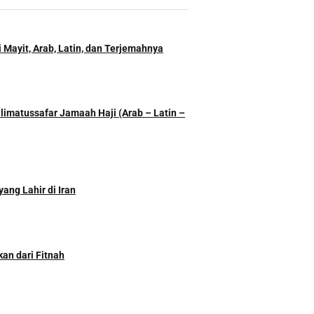
 Mayit, Arab, Latin, dan Terjemahnya
imatussafar Jamaah Haji (Arab – Latin –
ang Lahir di Iran
kan dari Fitnah