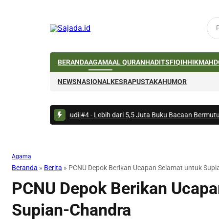
BERANDA
AGAMA
AL QURAN
HADITS
FIQIH
HIKMAH
D
NEWS
NASIONAL
KESRA
PUSTAKA
HUMOR
 ke Arab Saudi
|
#4 -
Lebih dari 5,5 Juta Buku Bacaan Bermutu Dikirim unt
Agama
Beranda
»
Berita
»
PCNU Depok Berikan Ucapan Selamat untuk Supi
PCNU Depok Berikan Ucapa
Supian-Chandra