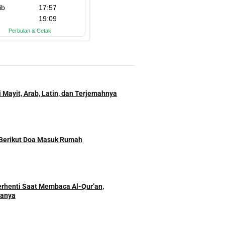
 Mayit, Arab, Latin, dan Terjemahnya
 Berikut Doa Masuk Rumah
rhenti Saat Membaca Al-Qur’an,
danya