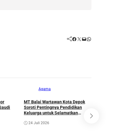
Facebook
Twitter
Mail
WhatsApp
Agama
or
MT Balai Wartawan Kota Depok
Agama
Saudi
Soroti Pentingnya Pendidikan
Keluarga untuk Selamatkan
Generasi
Santunan Yatim d
24 Juli 2026
UPZIS NU Cipayung
Kebaikan dan Rai
Muharam