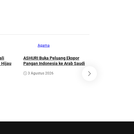
13 Juli 2026
Agama
ali
ASHURI Buka Peluang Ekspor
 Hijau
Pangan Indonesia ke Arab Saudi
Pustaka
3 Agustus 2026
Lebih dari 5,5 Jut
Bermutu Dikirim u
Literasi Anak Indo
1 Agustus 2026