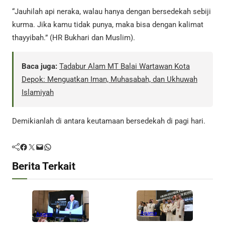
“Jauhilah api neraka, walau hanya dengan bersedekah sebiji
kurma. Jika kamu tidak punya, maka bisa dengan kalimat
thayyibah.” (HR Bukhari dan Muslim).
Baca juga:
Tadabur Alam MT Balai Wartawan Kota
Depok: Menguatkan Iman, Muhasabah, dan Ukhuwah
Islamiyah
Demikianlah di antara keutamaan bersedekah di pagi hari.
Facebook
Twitter
Mail
WhatsApp
Berita Terkait
Agama
Agama