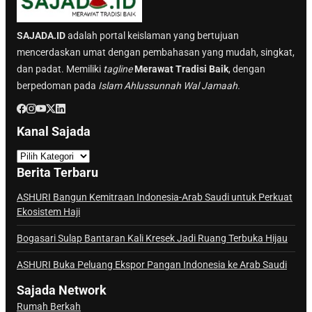
SAJADA.ID
adalah portal keislaman yang bertujuan
mencerdaskan umat dengan pembahasan yang mudah, singkat,
dan padat. Memiliki
tagline
Merawat Tradisi Baik
, dengan
berpedoman pada
Islam Ahlussunnah Wal Jamaah.
Kanal Sajada
K
a
Berita Terbaru
n
a
ASHURI Bangun Kemitraan Indonesia-Arab Saudi untuk Perkuat
Ekosistem Haji
l
S
Bogasari Sulap Bantaran Kali Kresek Jadi Ruang Terbuka Hijau
a
j
ASHURI Buka Peluang Ekspor Pangan Indonesia ke Arab Saudi
a
Sajada Network
d
Rumah Berkah