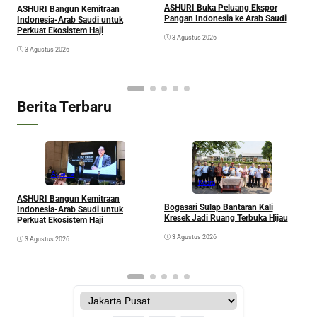
ASHURI Buka Peluang Ekspor
ASHURI Bangun Kemitraan
M
Pangan Indonesia ke Arab Saudi
Indonesia-Arab Saudi untuk
S
Perkuat Ekosistem Haji
3 Agustus 2026
K
G
3 Agustus 2026
Berita Terbaru
Agama
Kesra
A
ASHURI Bangun Kemitraan
Bogasari Sulap Bantaran Kali
P
Indonesia-Arab Saudi untuk
Kresek Jadi Ruang Terbuka Hijau
Perkuat Ekosistem Haji
3 Agustus 2026
3 Agustus 2026