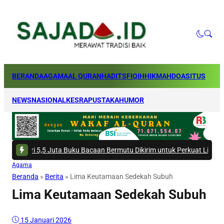
BERANDA
AGAMA
AL QURAN
HADITS
FIQIH
HIKMAH
DOA
SITUS
NEWS
NASIONAL
KESRA
PUSTAKA
HUMOR
 5,5 Juta Buku Bacaan Bermutu Dikirim untuk Perkuat Literasi Anak Indon
Agama
Beranda
»
Berita
»
Lima Keutamaan Sedekah Subuh
Lima Keutamaan Sedekah Subuh
15 Januari 2026