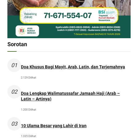
Sorotan
01
Doa Khusus Bagi Mayit, Arab, Latin, dan Terjemahnya
2.129 Dilihat
02
Doa Lengkap Walimatussafar Jamaah Haji (Arab –
Latin – Artinya)
1.200 Dilihat
03
10 Ulama Besar yang Lahir di Iran
1.035 Dilihat