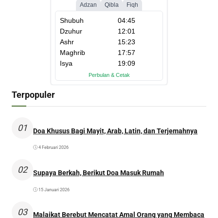
Terpopuler
01
Doa Khusus Bagi Mayit, Arab, Latin, dan Terjemahnya
4 Februari 2026
02
Supaya Berkah, Berikut Doa Masuk Rumah
15 Januari 2026
03
Malaikat Berebut Mencatat Amal Orang yang Membaca