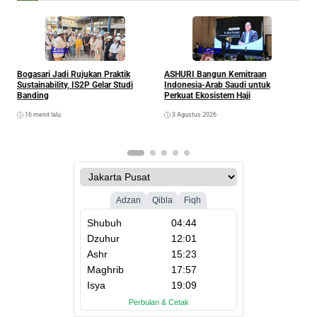
Kesra
Agama
Bogasari Jadi Rujukan Praktik
ASHURI Bangun Kemitraan
B
Sustainability, IS2P Gelar Studi
Indonesia-Arab Saudi untuk
K
Banding
Perkuat Ekosistem Haji
16 menit lalu
3 Agustus 2026