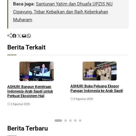
Baca juga:
Santunan Yatim dan Dhuafa UPZIS NU
Cipayung, Tebar Kebaikan dan Raih Keberkahan
Muharam
Facebook
Twitter
Mail
WhatsApp
Berita Terkait
Agama
Agama
ASHURI Buka Peluang Ekspor
ASHURI Bangun Kemitraan
M
Pangan Indonesia ke Arab Saudi
Indonesia-Arab Saudi untuk
S
Perkuat Ekosistem Haji
3 Agustus 2026
K
G
3 Agustus 2026
Berita Terbaru