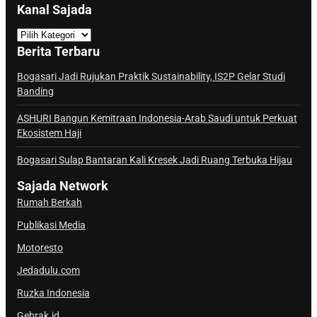
Kanal Sajada
K
a
Berita Terbaru
n
a
Bogasari Jadi Rujukan Praktik Sustainability, IS2P Gelar Studi
Banding
l
S
ASHURI Bangun Kemitraan Indonesia-Arab Saudi untuk Perkuat
a
Ekosistem Haji
j
Bogasari Sulap Bantaran Kali Kresek Jadi Ruang Terbuka Hijau
a
d
Sajada Network
a
Rumah Berkah
Publikasi Media
Motoresto
Jedadulu.com
Ruzka Indonesia
Gebrak.id