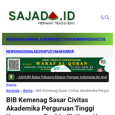
BERANDA
AGAMA
AL QURAN
HADITS
FIQIH
HIKMAH
DOA
SITUS
NEWS
NASIONAL
KESRA
PUSTAKA
HUMOR
ASHURI Buka Peluang Ekspor Pangan Indonesia ke Arab Saudi
|
#5 -
Lebih
Agama
Beranda
»
Berita
»
BIB Kemenag Sasar Civitas Akademika Pergurua
BIB Kemenag Sasar Civitas
Akademika Perguruan Tinggi