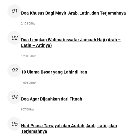
01
Doa Khusus Bagi Mayit, Arab, Latin, dan Terjemahnya
2.153 Dilihat
02
Doa Lengkap Walimatussafar Jamaah Haji (Arab –
Latin – Artinya)
1.200 Dilihat
03
10 Ulama Besar yang Lahir di Iran
1.036 Dilihat
04
Doa Agar Dijauhkan dari Fitnah
867 Dilihat
05
Niat Puasa Tarwiyah dan Arafah, Arab, Latin, dan
Terjemahnya