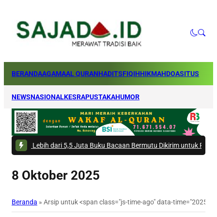
BERANDA
AGAMA
AL QURAN
HADITS
FIQIH
HIKMAH
DOA
SITUS
NEWS
NASIONAL
KESRA
PUSTAKA
HUMOR
Lebih dari 5,5 Juta Buku Bacaan Bermutu Dikirim untuk Perkuat Literasi 
8 Oktober 2025
Beranda
»
Arsip untuk <span class="js-time-ago" data-time="2025-