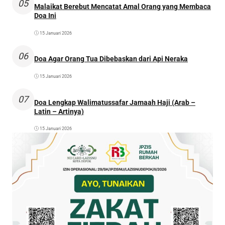
05
Malaikat Berebut Mencatat Amal Orang yang Membaca
Doa Ini
15 Januari 2026
06
Doa Agar Orang Tua Dibebaskan dari Api Neraka
15 Januari 2026
07
Doa Lengkap Walimatussafar Jamaah Haji (Arab –
Latin – Artinya)
15 Januari 2026