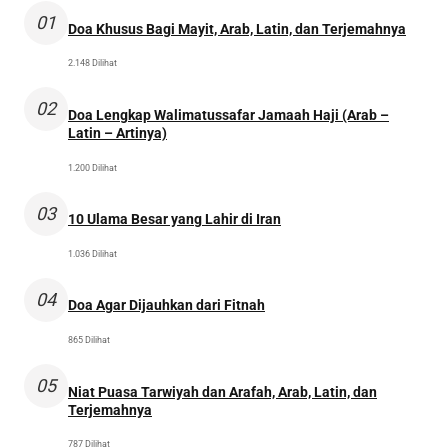
01
Doa Khusus Bagi Mayit, Arab, Latin, dan Terjemahnya
2.148 Dilihat
02
Doa Lengkap Walimatussafar Jamaah Haji (Arab –
Latin – Artinya)
1.200 Dilihat
03
10 Ulama Besar yang Lahir di Iran
1.036 Dilihat
04
Doa Agar Dijauhkan dari Fitnah
865 Dilihat
05
Niat Puasa Tarwiyah dan Arafah, Arab, Latin, dan
Terjemahnya
787 Dilihat