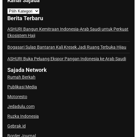
Kanal Sajada
K
a
Berita Terbaru
n
a
ASHURI Bangun Kemitraan Indonesia-Arab Saudi untuk Perkuat
Ekosistem Haji
l
S
Bogasari Sulap Bantaran Kali Kresek Jadi Ruang Terbuka Hijau
a
j
ASHURI Buka Peluang Ekspor Pangan Indonesia ke Arab Saudi
a
Sajada Network
d
Rumah Berkah
a
Publikasi Media
Motoresto
Jedadulu.com
Ruzka Indonesia
Gebrak.id
Border Journal