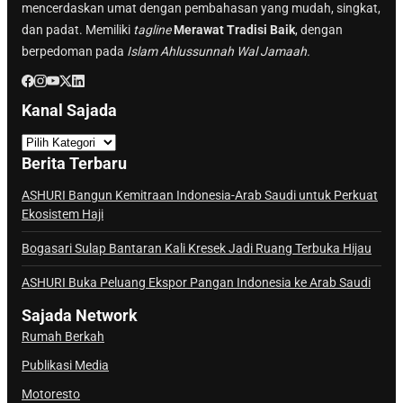
mencerdaskan umat dengan pembahasan yang mudah, singkat,
dan padat. Memiliki
tagline
Merawat Tradisi Baik
, dengan
berpedoman pada
Islam Ahlussunnah Wal Jamaah.
Kanal Sajada
K
a
Berita Terbaru
n
a
ASHURI Bangun Kemitraan Indonesia-Arab Saudi untuk Perkuat
Ekosistem Haji
l
S
Bogasari Sulap Bantaran Kali Kresek Jadi Ruang Terbuka Hijau
a
j
ASHURI Buka Peluang Ekspor Pangan Indonesia ke Arab Saudi
a
Sajada Network
d
Rumah Berkah
a
Publikasi Media
Motoresto