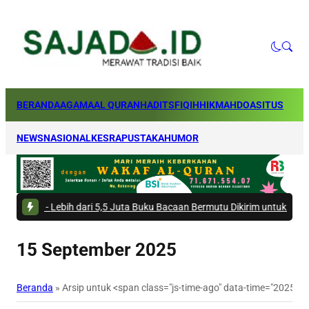
BERANDA
AGAMA
AL QURAN
HADITS
FIQIH
HIKMAH
DOA
SITUS
NEWS
NASIONAL
KESRA
PUSTAKA
HUMOR
-
Lebih dari 5,5 Juta Buku Bacaan Bermutu Dikirim untuk Perkuat Literas
15 September 2025
Beranda
»
Arsip untuk <span class="js-time-ago" data-time="2025