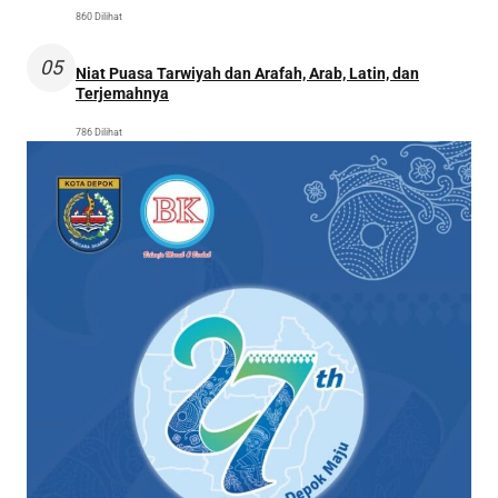
860 Dilihat
05
Niat Puasa Tarwiyah dan Arafah, Arab, Latin, dan
Terjemahnya
786 Dilihat