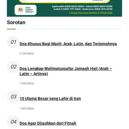
Sorotan
01
Doa Khusus Bagi Mayit, Arab, Latin, dan Terjemahnya
2.126 Dilihat
02
Doa Lengkap Walimatussafar Jamaah Haji (Arab –
Latin – Artinya)
1.200 Dilihat
03
10 Ulama Besar yang Lahir di Iran
1.035 Dilihat
04
Doa Agar Dijauhkan dari Fitnah