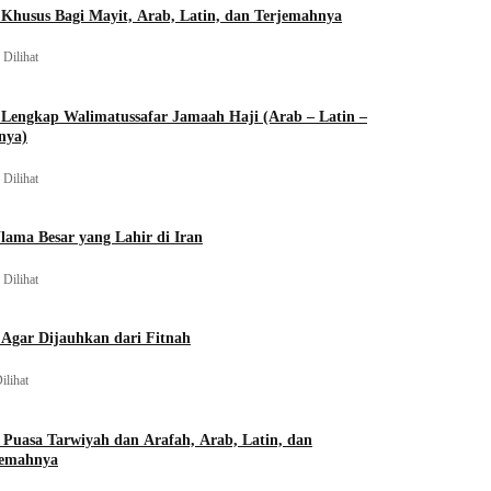
Khusus Bagi Mayit, Arab, Latin, dan Terjemahnya
 Dilihat
Lengkap Walimatussafar Jamaah Haji (Arab – Latin –
nya)
 Dilihat
lama Besar yang Lahir di Iran
 Dilihat
Agar Dijauhkan dari Fitnah
ilihat
 Puasa Tarwiyah dan Arafah, Arab, Latin, dan
jemahnya