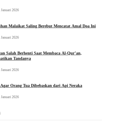
 Januari 2026
han Malaikat Saling Berebut Mencatat Amal Doa Ini
 Januari 2026
an Salah Berhenti Saat Membaca Al-Qur’an,
hatikan Tandanya
 Januari 2026
 Agar Orang Tua Dibebaskan dari Api Neraka
 Januari 2026
n