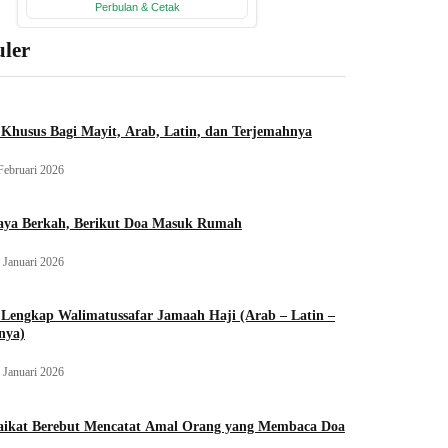
ler
Khusus Bagi Mayit, Arab, Latin, dan Terjemahnya
Februari 2026
aya Berkah, Berikut Doa Masuk Rumah
 Januari 2026
Lengkap Walimatussafar Jamaah Haji (Arab – Latin –
nya)
 Januari 2026
aikat Berebut Mencatat Amal Orang yang Membaca Doa