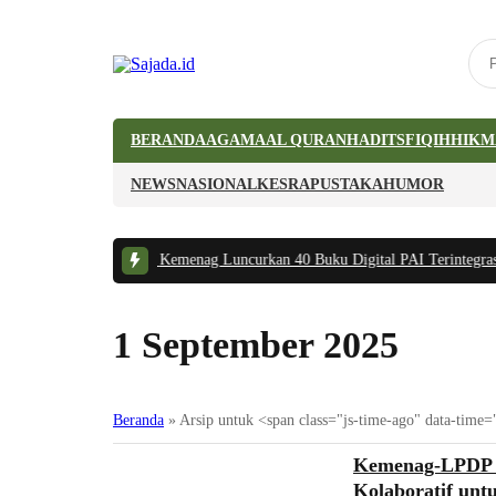
BERANDA
AGAMA
AL QURAN
HADITS
FIQIH
HIKM
NEWS
NASIONAL
KESRA
PUSTAKA
HUMOR
Tidak Bermanfaat
|
#2 -
Kemenag Luncurkan 40 Buku Digital PAI Terintegrasi 
1 September 2025
Beranda
»
Arsip untuk <span class="js-time-ago" data-ti
Agama
Kemenag-LPDP A
Kolaboratif unt