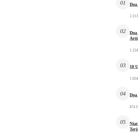
01
Doa 
2.213
02
Doa 
Arti
1.224
03
10 U
1.054
04
Doa 
874 D
05
Niat
Ter