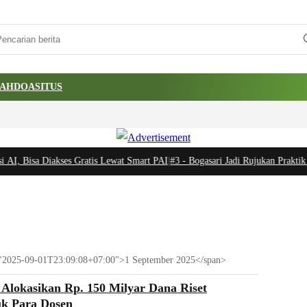
AH
DOA
SITUS
AI, Bisa Diakses Gratis Lewat Smart PAI
|
#3 -
Bogasari Jadi Rujukan Praktik S
me="2025-09-01T23:09:08+07:00">1 September 2025</span>
lokasikan Rp. 150 Milyar Dana Riset
uk Para Dosen