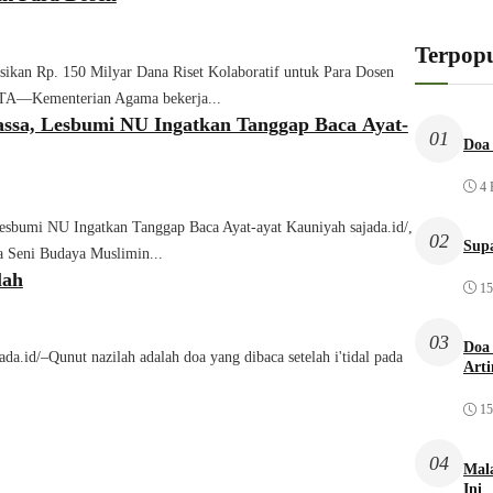
Terpopu
kan Rp. 150 Milyar Dana Riset Kolaboratif untuk Para Dosen
TA—Kementerian Agama bekerja...
sa, Lesbumi NU Ingatkan Tanggap Baca Ayat-
01
Doa 
4 
sbumi NU Ingatkan Tanggap Baca Ayat-ayat Kauniyah sajada.id/,
02
Sup
eni Budaya Muslimin...
lah
15
03
Doa 
da.id/–Qunut nazilah adalah doa yang dibaca setelah i'tidal pada
Arti
.
15
04
Mal
Ini