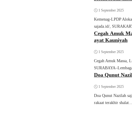
1 September 2025
Kemenag-LPDP Alokasi
Al Quran
sajada.id/, SURAKAR
Cegah Amuk Mas
ayat Kauniyah
1 September 2025
Cegah Amuk Massa, Le
Doa
SURABAYA–Lembaga S
Doa Qunut Nazi
1 September 2025
Doa Qunut Nazilah saja
rakaat terakhir shalat..