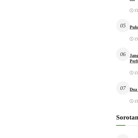
15
05
Pulu
15
06
Jang
Per
15
07
Doa
15
Sorota