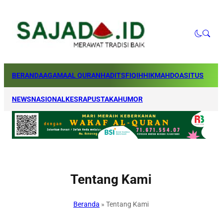
BERANDA
AGAMA
AL QURAN
HADITS
FIQIH
HIKMAH
DOA
SITUS
NEWS
NASIONAL
KESRA
PUSTAKA
HUMOR
Tentang Kami
Beranda
»
Tentang Kami